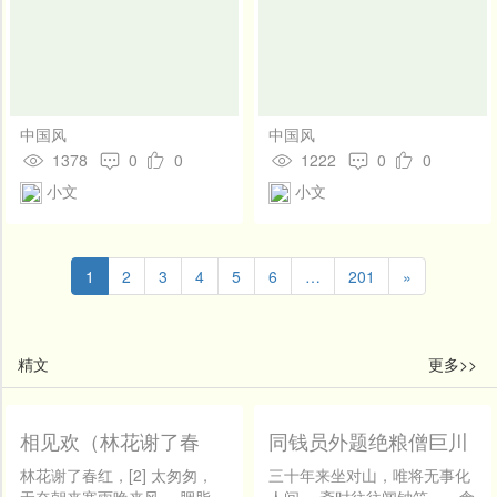
中国风
中国风
1378
0
0
1222
0
0
小文
小文
1
2
3
4
5
6
…
201
»
精文
更多>>
相见欢（林花谢了春
同钱员外题绝粮僧巨川
红）
林花谢了春红，[2] 太匆匆，
三十年来坐对山，唯将无事化
无奈朝来寒雨晚来风。 胭脂
人间。 斋时往往闻钟笑，一食