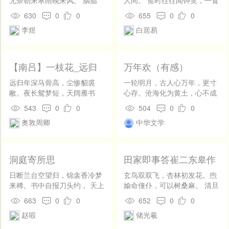
泪，[3] 相留醉， 几时重，[4]
何如不食闲。
630
0
0
655
0
0
自是人生长恨水长东。
李煜
白居易
【南吕】一枝花_远归
万年欢（有感）
年深马
远归年深马骨高，尘惨貂裘
一轮明月，古人心万年，更寸
敝。夜长鸳梦短，天阔雁书
心存。沧海化为黄土，心不成
迟。急觅归期，不索寻名利。
尘。杳杳兴亡成败，满乾坤、
543
0
0
504
0
0
归心紧归去疾，恨不得袅断鞭
未见知音。抚阑干、欲唤英
奥敦周卿
中华文学
梢，岂避千山万水！【梁州】
魂，沈沈又没人应。 无聊＿枕
龟卦何须再卜，料灯花已报先
搔首，梦庐中坛上，一似平
知。并程途不甫能来到家内，
生。共挽长江为酒，相对同
见庭闲小院，门掩昏闺，碧纱
倾。不觉霜风敲竹，睡觉来、
洞庭寄所思
田家即事答崔二东皋作
窗悄，斑竹帘垂。将个栊门儿
海与愁深。拂袖去，塞北河
四首
款款轻推，把一个可喜娘脸儿
西，红尘陌上寻人。
日断兰台空望归，锦衾香冷梦
玄鸟双双飞，杏林初发花。喣
班回。急惊列半晌荒唐，慢朦
来稀。书中自报刀头约， 天上
媮命僮仆，可以树桑麻。 清旦
腾十分认得，呆答孩似醉如
三看破镜飞。孤浪谩疑红脸
理犁锄，日入未还家。 有客山
663
0
0
652
0
0
痴！又嗔，又喜。共携素手归
笑，轻云忽似舞罗衣。 遥知不
中至，言传故人讯。荡漾敷远
赵嘏
储光羲
兰舍，半含笑半擎泪。些儿春
语坐相忆，寂寞洞房寒烛微。
情，飘飖吐清韵。 猗欤春皋
情云雨罢，各诉别离。【尾】
上，无乃成秋兴。 念别求须