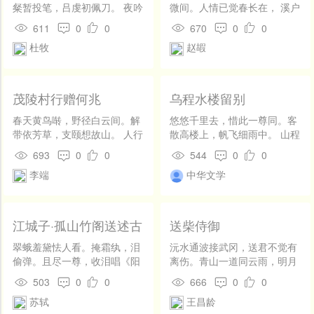
粲暂投笔，吕虔初佩刀。 夜吟
微间。人情已觉春长在， 溪户
关月苦，秋望塞云高。去去从
仍将水共闲。晓色入楼红蔼
611
0
0
670
0
0
军乐，雕飞岱马豪。
蔼，夜声寻砌碧潺潺。 幽云高
杜牧
赵嘏
鸟俱无事，晚伴西风醉客还。
溪树参差绿可攀，谢家云水满
东山。能忘天上他年贵， 来结
林中一日闲。醉叩玉盘歌袅
茂陵村行赠何兆
乌程水楼留别
袅，暖鸣幽涧鸟关关。 觥筹不
尽须归去，路在春风缥缈间。
春天黄鸟啭，野径白云间。解
悠悠千里去，惜此一尊同。客
带依芳草，支颐想故山。 人行
散高楼上，帆飞细雨中。 山程
九州路，树老五陵间。谁道临
随远水，楚思在青枫。共说前
693
0
0
544
0
0
邛远，相如自忆还。
期易，沧波处处同。
李端
中华文学
江城子·孤山竹阁送述古
送柴侍御
翠蛾羞黛怯人看。掩霜纨，泪
沅水通波接武冈，送君不觉有
偷弹。且尽一尊，收泪唱《阳
离伤。青山一道同云雨，明月
关》。漫道帝城天样远，天易
何曾是两乡。
503
0
0
666
0
0
见，见君难。画堂新构近孤
苏轼
王昌龄
山。曲栏干，为谁安？飞絮落