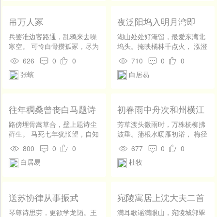
我道因思翠袖宽了衣袂，你道
臾，忽至嘤鸣时。菜田烧故
是为盼雕鞍减了玉肌。不索教
草，初树养新枝。 所寓非幽
吊万人冢
夜泛阳坞入明月湾即
梅香鉴憔悴，向碧纱幮帐底，
深，梦寐相追随。 依依亲陇
事，寄崔湖州
翠帏屏影里，厮揾着香腮去镜
亩，寂寂无邻里。不闻鸡犬
兵罢淮边客路通，乱鸦来去噪
湖山处处好淹留，最爱东湾北
儿比。
音，日见和风起。 赖君遗掞
寒空。 可怜白骨攒孤冢，尽为
坞头。掩映橘林千点火， 泓澄
藻，忧来散能弭。
将军觅战功。
潭水一盆油。龙头画舸衔明
626
0
0
710
0
0
月，鹊脚红旗蘸碧流。 为报茶
张蠙
白居易
山崔太守，与君各是一家游。
往年稠桑曾丧白马题诗
初春雨中舟次和州横江
厅壁今来尚存又复感怀
裴使君见迎李赵二秀
路傍埋骨蒿草合，壁上题诗尘
芳草渡头微雨时，万株杨柳拂
更题绝句
才…许浑先辈
藓生。 马死七年犹怅望，自知
波垂。蒲根水暖雁初浴， 梅径
无乃太多情。
香寒蜂未知。辞客倚风吟暗
800
0
0
677
0
0
淡，使君回马湿旌旗。 江南仲
白居易
杜牧
蔚多情调，怅望春阴几首诗。
送苏协律从事振武
宛陵寓居上沈大夫二首
琴尊诗思劳，更欲学龙韬。王
满耳歌谣满眼山，宛陵城郭翠