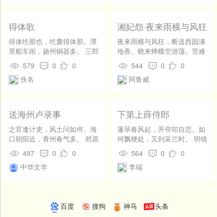
花，春色属明年。欲棹小舟寻
旧事，无处问，水连天。
得体歌
湘妃怨·夜来雨横与风狂
得体纥那也，纥囊得体那。潭
夜来雨横与风狂，断送西园满
里船车闹，扬州铜器多。 三郎
地香。晓来蜂蝶空游荡。苦难
当殿坐，听唱得体歌。
寻红锦妆，问东君归计何忙！
579
0
0
544
0
0
尽叫得鹃声碎，却教人空断
佚名
阿鲁威
肠。漫劳动送客垂杨。
送海州卢录事
下第上薛侍郎
之官逢计吏，风土问如何。海
蓬荜春风起，开帘却自悲。如
口朝阳近，青州春气多。 郊原
何飘梗处，又到采兰时。 明镜
鹏影到，楼阁蜃云和。损益关
方重照，微诚寄一辞。家贫求
497
0
0
564
0
0
从事，期听劳者歌。
禄早，身贱报恩迟。 幸得皮存
中华文学
李端
矣，须劳翼长之。铭肌非厚
答，肉骨是前期。 纵觉新人
好，宁忘旧主疑。终惭太丘
道，不为小生私。
百度
搜狗
神马
头条