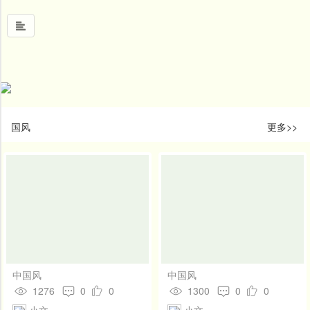
首
页
中
国风
更多>>
国
风
文
墨
名
人
堂
新
中国风
中国风
闻
1276
0
0
1300
0
0
小文
小文