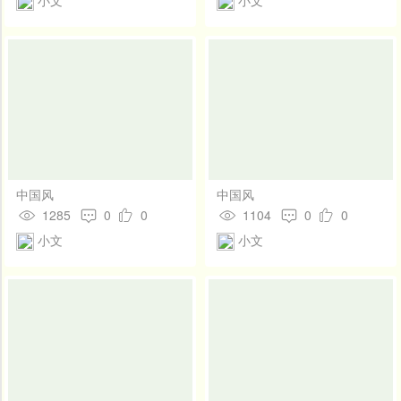
开
发
社
区
登
录
中国风
中国风
1285
0
0
1104
0
0
小文
小文