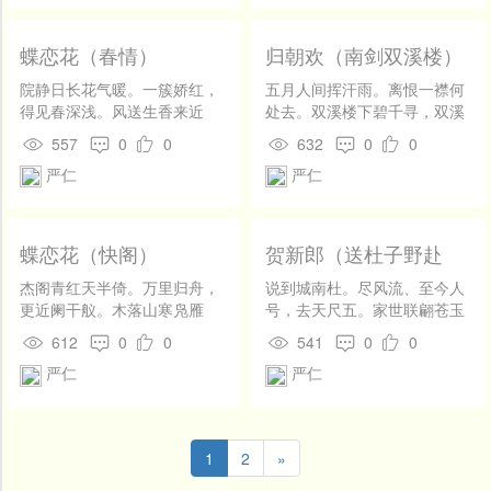
扶玉盏。锦瑟摐摐随急管。兽
炉动彩云高，秋声拍碎红牙
板。趣君归翰苑。莱衣焕烂潘
蝶恋花（春情）
归朝欢（南剑双溪楼）
舆稳。任方瞳，从今看到，弱
水波清浅。
院静日长花气暖。一簇娇红，
五月人间挥汗雨。离恨一襟何
得见春深浅。风送生香来近
处去。双溪楼下碧千寻，双溪
远。笑声只在秋千畔。 目力未
楼上匏尊举。晚凉生绿树。渔
557
0
0
632
0
0
穷肠已断。一寸芳心，更逐游
灯几点依洲渚。莫狂歌，潭空
严仁
严仁
丝乱。朱户对开帘卷半。日斜
月净，惨惨瘦蛟舞。 变化往来
江上春风晚。
无定所。求剑刻舟应笑汝。只
今谁是晋司空，斗牛奕奕红光
吐。我来空吊古。与君同记凭
蝶恋花（快阁）
贺新郎（送杜子野赴
阑语。问沧波，乘槎此去，流
省）
到天河否。
杰阁青红天半倚。万里归舟，
说到城南杜。尽风流、至今人
更近阑干舣。木落山寒凫雁
号，去天尺五。家世联翩苍玉
起。一声渔笛沧洲尾。 千古文
佩，自有文章机杼。看鸾凤、
612
0
0
541
0
0
章黄太史。虱虱高风，长照冰
九霄轩翥。文阵堂堂新得隽，
严仁
严仁
壶里。何以荐君秋菊蕊。癯瓢
正少年、壮气虹霓吐。拈彩
为酌西江水。
笔，月城去。 出关相送梅千
树。雪连空、马蹄特特，晓寒
人度。帝里春浓花似海，催人
1
2
»
明光奏赋。须快展、亨衢阔
步。随世功名真漫浪，要平