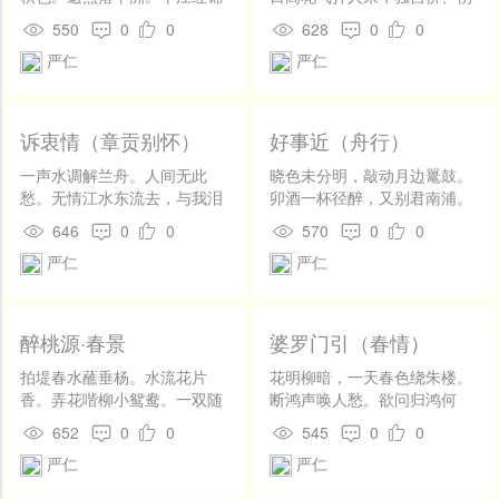
开
流。 风清鱼笛晚。寸寸愁肠断
春无绪。 别后暗宽金缕。倩谁
发
550
0
0
628
0
0
寄语笛休横。只消三两声。
传语。一春不忍上高楼，为怕
社
严仁
严仁
见、分携处。
区
登
录
诉衷情（章贡别怀）
好事近（舟行）
一声水调解兰舟。人间无此
晓色未分明，敲动月边鼍鼓。
愁。无情江水东流去，与我泪
卯酒一杯径醉，又别君南浦。
争流。 人已远，更回头。苦凝
春江如席照晴空，大舶夹双
646
0
0
570
0
0
眸。断魂何处，梅花岸曲，小
橹。肠断斜阳渡口，正落红如
严仁
严仁
小红楼。
雨。
醉桃源·春景
婆罗门引（春情）
拍堤春水蘸垂杨。水流花片
花明柳暗，一天春色绕朱楼。
香。弄花喈柳小鸳鸯。一双随
断鸿声唤人愁。欲问归鸿何
一双。 帘半卷，露新妆。春衫
处，身世自悠悠。正东风留
652
0
0
545
0
0
是柳黄。倚阑看处背斜阳。风
滞，楚尾吴头。追思旧游。叹
严仁
严仁
流暗断肠。
双鬓、飒惊秋。可惜等间孤
了，酒令花筹。断弦难续，谩