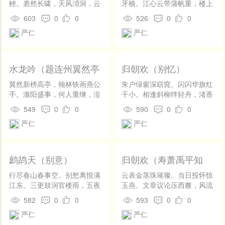
鲤。砉然长啸，天风澒洞，云
牙樯。江心云带蒲帆重，楼上
涛无际。我欲乘桴，从兹浮
风吹粉泪香。 瑶草碧，柳芽
603
0
0
526
0
0
海，约任公子。办虹竿千丈，
黄。载将离恨过潇湘。请君看
严仁
严仁
犗钩五十亲点对连鳌饵。 谁榜
取东流水，方识人间别意长。
佳名空翠。紫阳仙、去骑箕
尾。银钩铁画，龙怒凤翥，留
人间世。更忆东山，哀筝一
水龙吟（题连州翼然亭
归朝欢（别忆）
曲，洒沾襟泪。到而今，幸有
呈欧守）
高亭遗爱，寓甘棠意。
翼然新榜高亭，翰林铁画燕公
朱户绿窗深窈窕。闪闪华旗红
手。滁阳盛事，何人重继，湟
干小。相逢斜柳绊轻舟，渚香
川太守。太守谓谁，文章的
不断苹花老。西风吹梦草。题
549
0
0
590
0
0
派，醉翁贤胄。对千峰削翠，
诗未了还惊觉。独伤心，凄凉
严仁
严仁
双溪注玉，端不减、琅琊秀。
故馆，月过西楼悄。 楼外斜河
坐啸清香画戟，听丁丁、滴花
低浸斗。夜已如何夜将晓。心
晴漏。棠阴画寂，细赓赓客，
期欲寄赤鳞鱼，秋云不动秋江
竹枝杨柳。只恐明朝，绨封趣
渺。相思千里道。多情直被无
鹧鸪天（别意）
归朝欢（寿萧禹平知
观，未容借冠。尽江山识赏，
情恼。玉台前，请君试看，华
县）
盐梅事业，焕青颤旧。
发添多少。
行尽春山春事空。别愁离恨满
云表金茎珠璀璨。当日投怀惊
江东。三更鼓润官楼雨，五夜
玉燕。文章议论压西癰，风流
灯残客舍风。 寒淡淡，晓胧
姓字翔东观。紫皇嗟见晚。祥
582
0
0
593
0
0
胧。黄鸡催断丑时钟。紫骝嚼
麟五色留金殿。大江西，铜章
严仁
严仁
勒金衔响，卫破飞花一道红。
墨缓，暂尔烦君绾。 十二金钗