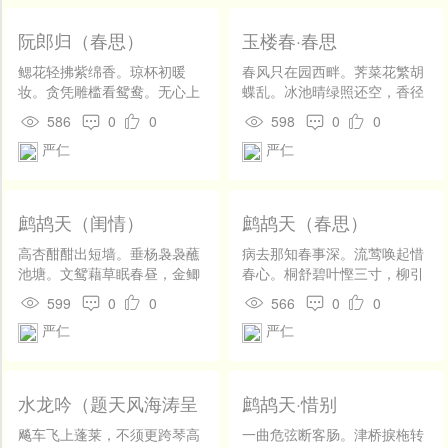
题诗、分付水东流。流不到、
蓬岛瀛洲。
阮郎归（春思）
玉楼春·春思
鳃花轻拂紫绵香。琼杯初暖
春风只在园西畔。荠菜花繁胡
妆。贪凭雕槛看鸳鸯。无心上
蝶乱。冰池晴绿照还空，香径
绣床。 风絮乱。恣轻狂。恼人
落红吹已断。 意长翻恨游丝
586
0
0
598
0
0
依旧忙。梦随残雨下高唐。悠
短。尽日相思罗带缓。宝奁明
严仁
严仁
悠春梦长。
月不欺人，明日归来君试看。
鹧鸪天（闺情）
鹧鸪天（春思）
高杏酣酣出短墙。垂杨袅袅蘸
病去那知春事深。流莺唤起惜
池塘。文鸳藉草眠春昼，金鲫
春心。桐舒碧叶慳三寸，柳引
吹波弄夕阳。 间倚镜，理明
金丝可一寻。 怜绣阁，对云
599
0
0
566
0
0
妆。自翻银叶炷衙香。鸣鞭已
岑。苦无多力懒登临。翠罗衫
严仁
严仁
过青楼曲，不是刘郎定阮郎。
底寒犹在，弱骨难支瘦不禁。
水龙吟（题天风海涛呈
鹧鸪天·惜别
潘料院）
飚车飞上蓬莱，不须更跨琴高
一曲危弦断客肠。津桥捩柂转