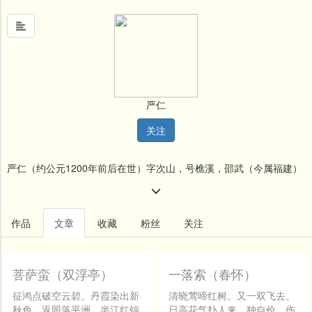
首
页
严仁
中
关注
国
风
严仁（约公元1200年前后在世）字次山，号樵溪，邵武（今属福建）
文
墨
人。生卒年均不详，约宋宁宗庆元末前后在世。好古博雅。杨巨源诛
名
吴曦，安丙惎而杀之，仁为作长愤歌，为时传诵。与同族严羽、严参
作品
文章
收藏
粉丝
关注
人
齐名，人称“三严”。仁工词，有《清江欸乃集》不传，《文献通考》
堂
行于世。存词30首。
菩萨蛮（双浮亭）
一落索（春怀）
新
闻
征鸿点破空云碧。丹霞染出新
清晓莺啼红树。又一双飞去。
秋色。返照落平洲。半江红锦
日高花气扑人来，独自价、伤