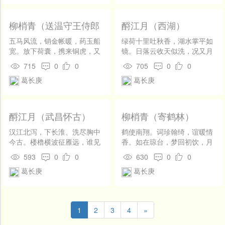
求。贵又何求。
乐任天然。最坚似松柏、更凋
残。有何凭据，谁易复谁难。
长啸青云外，自嗟自笑，了无
柳梢青（送温守王侍郎
酹江月（西湖）
恨海愁山。
帅三山）
五马风流，销金帐暖，药玉船
绿荷十里吐秋香，湖水掌平如
宽。放下荷囊，携来铜虎，又
镜。日落云收天似洗，况又月
举熊幡。 棠阴已接三山。此列
明风静。露逼葭蒲，烟迷菱
715
0
0
705
0
0
郡、彼食大藩。柳雪萦旗，东
芡，缩尽寒鸦颈。两枝画桨，
葛长庚
葛长庚
风拦马，父老争看。
柳阴浓处乘兴。 遥想和靖东
坡，当年曾胜赏，一觞一咏。
是则湖山常不老，前辈风流去
尽。我兴还诗，我欢则酒，醉
酹江月（武昌怀古）
柳梢青（寄鹤林）
则还草圣。明朝却去，冷泉天
竺双径。
汉江北泻，下长淮、洗尽胸中
鹤使南翔。词珍翰绮，谊暖情
今古。楼橹横波征雁远，谁见
香。如在琼台，梦回初饮，月
鱼龙夜舞。鹦鹉洲云，凤凰池
液云浆。 风吹芦叶冥茫。夕照
593
0
0
630
0
0
月，付与沙头鹭。功名何处，
外、山高水长。遥想东楼，琪
葛长庚
葛长庚
年年惟见春絮。 非不豪似周
花玉树，梅影昏黄。
瑜，壮如黄祖，亦随秋风度。
野草闲花无限数，渺在西山南
浦。黄鹤楼人，赤乌年事，江
1
2
3
4
»
汉亭前路。浮萍无据，水天几
度朝暮。