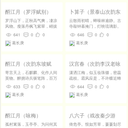
那更荻花枫叶景，又见长亭短
驿。世事空花，人情风絮，山
酹江月（罗浮赋别）
卜算子（景泰山次韵东
外云千叠。君还到阙，为言踪
坡三首）
迹风雪。
罗浮山下，正秋高气爽，凄凉
云散雨初晴，蝉噪林逾静。古
风物。瘦落丹枫飞紫翠，峭拔
寺敲钟暮掩门，灯映琉璃影。
青山石壁。客鬓萧疏，诗肠清
浩气镇长存，昨梦还重省。独
641
0
0
646
0
0
苦，病骨如冰雪。怒髯铁立，
倚阑干啸一声，毛发萧萧冷。
葛长庚
葛长庚
有怀不下三杰。 袖里宝剑生
寒，中宵起舞，引酒清歌发。
襟曲屡兴猿鹤梦，坐看月痕生
灭。露沁桃花，云笼芝草，任
酹江月（次韵东坡赋
汉宫春（次韵李汉老咏
长莓苔发。如今话别，橙黄橘
别）
梅）
绿时月。
寄言天上，石麒麟、化作人间
潇洒江梅，似玉妆珠缀，密蕊
英物。醉拥诗兵驱笔阵，百万
疏枝。霜风应是，不许蝶近蜂
词锋退壁。世事空花，赏心泥
欺。嫣然自笑，与山矾、共水
633
0
0
644
0
0
絮，一点红炉雪。识时务者，
仙期。还亦有，青松翠竹，同
葛长庚
葛长庚
当今惟有俊杰。 我本浩气天
今凛冽年时。 何事向人如恨，
成，才逢知己，便又清狂发。
带苍苔，半倚临水荒篱。孤山
富贵于我如浮云，且看云生云
嫩寒放晓，尚忆前诗。黄昏顾
灭。羊石论交，鹅湖惜别，别
影，说横斜、清浅今谁。他自
酹江月（咏梅）
八六子（戏改秦少游
恨多于发。共君千里，登楼何
是，移春手段，微云淡月应
词）
患无月。
知。
孤村篱落，玉亭亭、为问何其
倚危亭。恨如芳草，萋萋刬尽