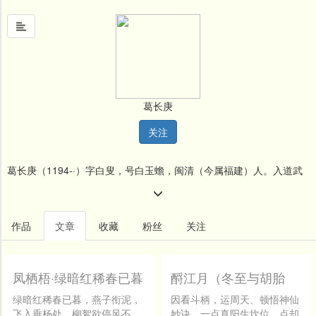
首
页
葛长庚
中
关注
国
风
葛长庚（1194-·）字白叟，号白玉蟾，闽清（今属福建）人。入道武
文
墨
夷山。嘉定中，诏征赴阙，馆太乙宫，封紫清明道真人。善篆隶草
名
书，有石刻留惠州西湖玄妙观。所著《海琼集》，附词一卷。杨慎
作品
文章
收藏
粉丝
关注
人
《词品》卷二谓其《念奴娇·武昌怀古》云：「此调雄壮，有意效坡仙
堂
乎。」又称其他所作「亦有思致，不愧词人」。陈廷焯《白雨斋词
凤栖梧·绿暗红稀春已暮
酹江月（冬至与胡胎
新
仙）
闻
话》卷二：「葛长庚词，一片热肠，不作闲散语，转见其高。其《贺
绿暗红稀春已暮，燕子衔泥，
因看斗柄，运周天、顿悟神仙
飞入垂杨处。柳絮欲停风不
妙诀。一点真阳生坎位，点却