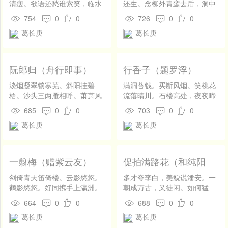
清瘦。欲语还愁谁索笑，临水
还生。念柳外青鸾去后，洞中
嫣然自照。甘受凄凉，不求识
白鹤归来，恍然暗惊。 吾家渺
754
0
0
726
0
0
觉，风致何高妙。松挨竹拶，
在瑶京。夜月一帘花影，春风
葛长庚
葛长庚
更堪霜雪＿＿。 争奈终是冰
十里松鸣。奈昨梦、前尘渐随
肌，也过了几个，晴昏雨晓。
流水，凤箫歌杳，水长天远，
冷艳寒香空自惜，后夜山高月
那堪片片飞霞弄晚，丝丝细雨
小。满地苍苔，一声哀角，疏
笼晴。正消凝，子规又啼数
阮郎归（舟行即事）
行香子（题罗浮）
影归幽渺。世无和靖，三花两
声。
蕊不少。
淡烟凝翠锁寒芜。斜阳挂碧
满洞苔钱。买断风烟。笑桃花
梧。沙头三两雁相呼。萧萧风
流落晴川。石楼高处，夜夜啼
卷芦。 何处笛，一声孤。岸边
猿。看二更云，三更月，四更
685
0
0
703
0
0
人钓鱼。快帆一夜泊桐庐。问
天。 细草如毡。独枕空拳。与
葛长庚
葛长庚
人沽酒无。
山麋、野鹿同眠。残霞未散，
淡雾沈绵。是晋时人，唐时
洞，汉时仙。洞府自唐尧时始
开，至东晋葛稚川方来。及伪
一翦梅（赠紫云友）
促拍满路花（和纯阳
刘称汉，此时方显，遂兴观。
韵）
剑倚青天笛倚楼。云影悠悠。
多才夸李白，美貌说潘安。一
鹤影悠悠。好同携手上瀛洲。
朝成万古，又徒闲。如何猛
身在阎浮。业在阎浮。 一段红
省，心地种仙蟠。堪叹人间
664
0
0
688
0
0
云绿树愁。今也休休。古也休
事，泡沫风灯，阿谁肯做飞
葛长庚
葛长庚
休。夕阳西去水东流。富又何
仙。 莫思量、骏马与高轩。快