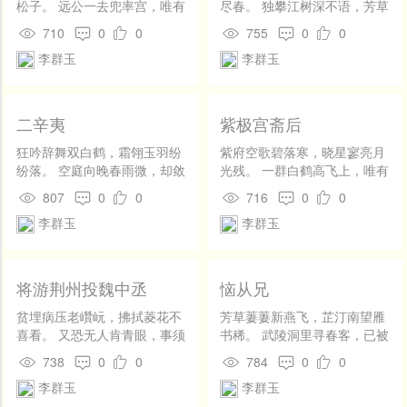
松子。 远公一去兜率宫，唯有
尽春。 独攀江树深不语，芳草
面前虎溪水。
落花愁杀人。
710
0
0
755
0
0
李群玉
李群玉
二辛夷
紫极宫斋后
狂吟辞舞双白鹤，霜翎玉羽纷
紫府空歌碧落寒，晓星寥亮月
纷落。 空庭向晚春雨微，却敛
光残。 一群白鹤高飞上，唯有
寒香抱瑶萼。
松风吹石坛。
807
0
0
716
0
0
李群玉
李群玉
将游荆州投魏中丞
恼从兄
贫埋病压老巑岏，拂拭菱花不
芳草萋萋新燕飞，芷汀南望雁
喜看。 又恐无人肯青眼，事须
书稀。 武陵洞里寻春客，已被
凭仗小还丹。
桃花迷不归。
738
0
0
784
0
0
李群玉
李群玉