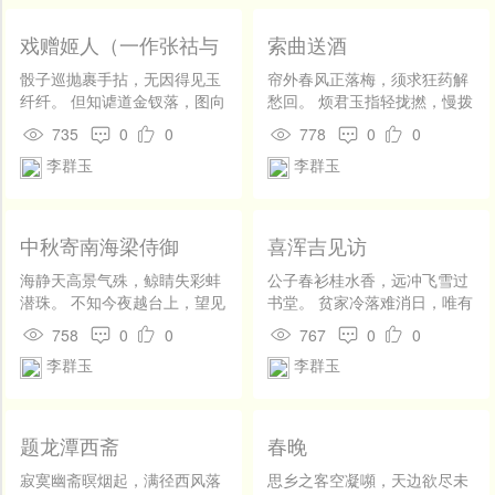
戏赠姬人（一作张祜与
索曲送酒
杜牧联句诗）
骰子巡抛裹手拈，无因得见玉
帘外春风正落梅，须求狂药解
纤纤。 但知谑道金钗落，图向
愁回。 烦君玉指轻拢撚，慢拨
人前露指尖。
鸳鸯送一杯。
735
0
0
778
0
0
李群玉
李群玉
中秋寄南海梁侍御
喜浑吉见访
海静天高景气殊，鲸睛失彩蚌
公子春衫桂水香，远冲飞雪过
潜珠。 不知今夜越台上，望见
书堂。 贫家冷落难消日，唯有
瀛洲方丈无。
松筠满院凉。
758
0
0
767
0
0
李群玉
李群玉
题龙潭西斋
春晚
寂寞幽斋暝烟起，满径西风落
思乡之客空凝嚬，天边欲尽未