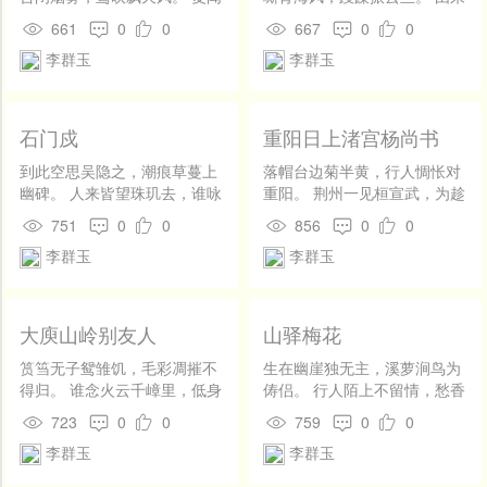
开
周太子，亦遇浮丘公。丛簧发
渥洼种，本是苍龙儿。穆满不
发
661
0
0
667
0
0
仙弄，轻举紫霞中。 浊世不久
再活，无人昆阆骑。 君识跃峤
社
李群玉
李群玉
住，清都路何穷。一去霄汉
怯，宁劳耀金羁。青刍与白
区
上，世人那得逢。
水，空笑驽骀肥。 伯乐傥一
见，应惊耳长垂。当思八荒
登
外，逐日向瑶池。
录
石门戍
重阳日上渚宫杨尚书
到此空思吴隐之，潮痕草蔓上
落帽台边菊半黄，行人惆怅对
幽碑。 人来皆望珠玑去，谁咏
重阳。 荆州一见桓宣武，为趁
贪泉四句诗。
悲秋入帝乡。
751
0
0
856
0
0
李群玉
李群玉
大庾山岭别友人
山驿梅花
筼筜无子鸳雏饥，毛彩凋摧不
生在幽崖独无主，溪萝涧鸟为
得归。 谁念火云千嶂里，低身
俦侣。 行人陌上不留情，愁香
犹傍鹧鸪飞。
空谢深山雨。
723
0
0
759
0
0
李群玉
李群玉