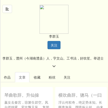
首
页
李群玉
中
关注
国
风
李群玉，澧州（今湖南澧县）人，字文山。工书法，好吹笙。举进士
文
墨
不第。后因献诗于朝，授弘文馆校书郎。不久，辞官回乡。有《李群
名
玉诗集》。
作品
文章
收藏
粉丝
关注
人
堂
琴曲歌辞。升仙操
横吹曲辞。骢马（一曰
新
骢马驱）
闻
嬴女去秦宫，琼箫生碧空。凤
浮云何权奇，绝足势未知。长
台闭烟雾，鸾吹飘天风。 复闻
嘶青海风，躞蹀振云丝。 由来