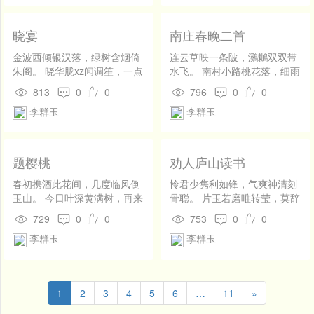
晓宴
南庄春晚二首
金波西倾银汉落，绿树含烟倚
连云草映一条陂，鸂鶒双双带
朱阁。 晓华胧xz闻调笙，一点
水飞。 南村小路桃花落，细雨
残灯隔罗幕。
斜风独自归。 草暖沙长望去
813
0
0
796
0
0
舟，微茫烟浪向巴丘。 沅江寂
李群玉
李群玉
寂春归尽，水绿蘋香人自愁。
题樱桃
劝人庐山读书
春初携酒此花间，几度临风倒
怜君少隽利如锋，气爽神清刻
玉山。 今日叶深黄满树，再来
骨聪。 片玉若磨唯转莹，莫辞
惆怅不能攀。
云水入庐峰。
729
0
0
753
0
0
李群玉
李群玉
1
2
3
4
5
6
…
11
»