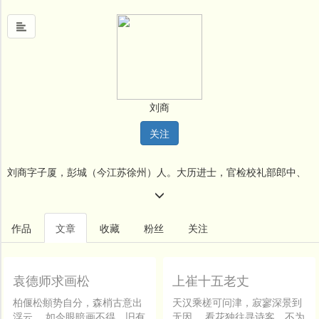
首
页
刘商
中
关注
国
风
刘商字子厦，彭城（今江苏徐州）人。大历进士，官检校礼部郎中、
文
墨
汴州观察判官。能文善画。诗以乐府见长。
名
作品
文章
收藏
粉丝
关注
人
堂
袁德师求画松
上崔十五老丈
新
闻
柏偃松頫势自分，森梢古意出
天汉乘槎可问津，寂寥深景到
浮云。 如今眼暗画不得，旧有
无因。 看花独往寻诗客，不为