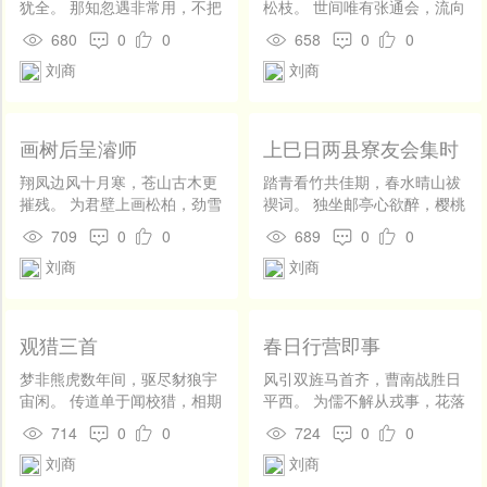
犹全。 那知忽遇非常用，不把
松枝。 世间唯有张通会，流向
分铢补上天。
衡阳那得知。
680
0
0
658
0
0
刘商
刘商
画树后呈濬师
上巳日两县寮友会集时
主邮不遂驰赴辄题以寄
翔凤边风十月寒，苍山古木更
踏青看竹共佳期，春水晴山祓
方寸
摧残。 为君壁上画松柏，劲雪
禊词。 独坐邮亭心欲醉，樱桃
严霜君试看。
落尽暮愁时。
709
0
0
689
0
0
刘商
刘商
观猎三首
春日行营即事
梦非熊虎数年间，驱尽豺狼宇
风引双旌马首齐，曹南战胜日
宙闲。 传道单于闻校猎，相期
平西。 为儒不解从戎事，花落
不敢过阴山。 日隐寒山猎未
春深闻鼓鼙。
714
0
0
724
0
0
归，鸣弦落羽雪霏霏。 梁园射
刘商
刘商
尽南飞雁，淮楚人惊阳鸟啼。