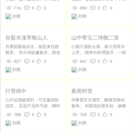
开
三株持赠君。
经时谒丈人。
发
714
0
0
650
0
0
社
刘商
刘商
区
登
录
合谿水涨寄敬山人
山中寄元二侍御二首
共爱碧谿临水住，相思来往践
心期汗漫卧云扃，家计漂零水
莓苔。 而今却欲嫌谿水，雨涨
上萍。 桃李向秋凋落尽，一枝
春流隔往来。
松色独青青。 拖紫锵金济世
627
0
0
641
0
0
才，知君倚玉望三台。 深山穷
刘商
刘商
谷无人到，唯有狂愚独自来。
行营病中
夜闻邻管
心许征南破虏归，可言羸病卧
何事霜天月满空，鹂雏百啭向
戎衣。 迟迟不见怜弓箭，惆怅
春风。 邻家思妇更长短，杨柳
秋鸿敢近飞。
如丝在管中。
788
0
0
709
0
0
刘商
刘商