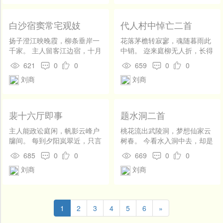
松月东轩许独游，深恩未报复
淹留。 梁园日暮从公猎，每过
青山不举头。
白沙宿窦常宅观妓
代人村中悼亡二首
扬子澄江映晚霞，柳条垂岸一
花落茅檐转寂寥，魂随暮雨此
千家。 主人留客江边宿，十月
中销。 迩来庭柳无人折，长得
繁霜见杏花。
垂枝一万条。 虚室无人乳燕
621
0
0
659
0
0
飞，苍苔满地履痕稀。 庭前唯
刘商
刘商
有蔷薇在，花似残妆叶似衣。
裴十六厅即事
题水洞二首
主人能政讼庭闲，帆影云峰户
桃花流出武陵洞，梦想仙家云
牖间。 每到夕阳岚翠近，只言
树春。 今看水入洞中去，却是
篱障倚前山。
桃花源里人。 长看岩穴泉流
685
0
0
669
0
0
出，忽听悬泉入洞声。 莫摘山
刘商
刘商
花抛水上，花浮出洞世人惊。
1
2
3
4
5
6
»