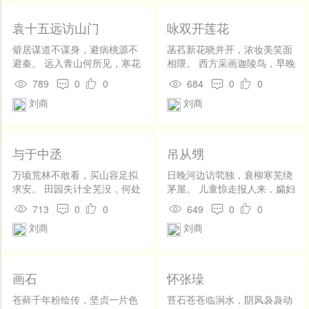
袁十五远访山门
咏双开莲花
僻居谋道不谋身，避病桃源不
菡萏新花晓并开，浓妆美笑面
避秦。 远入青山何所见，寒花
相隈。 西方采画迦陵鸟，早晚
满径白头人。
双飞池上来。
789
0
0
684
0
0
刘商
刘商
与于中丞
吊从甥
万顷荒林不敢看，买山容足拟
日晚河边访茕独，衰柳寒芜绕
求安。 田园失计全芜没，何处
茅屋。 儿童惊走报人来，孀妇
春风种蕙兰。
开门一声哭。
713
0
0
649
0
0
刘商
刘商
画石
怀张璪
苍藓千年粉绘传，坚贞一片色
苔石苍苍临涧水，阴风袅袅动