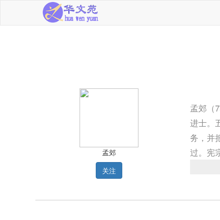
孟郊（
进士。
务，并
过。宪
孟郊
倒，所
关注
劳动人
集》，