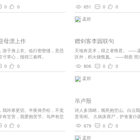
馀忆。讵忍逐南帆，江山践往昔。
良，非良中道变。欲知求友心，
0
0
651
0
0
，老客志气单。冷露滴梦破，峭风
上印病文，肠中转愁盘。疑怀无所
孟郊
无端。棓桐枯峥嵘，声响如哀弹。
，仡栗如剑飞。老骨坐亦惊，病力
苦贪夜色，鸟危巢焚辉。孀娥理故
 迎母漂上作
赠剑客李园联句
馀噫。浮年不可追，衰步多夕归。
，破屋无门扉。一片月落床，四壁
，游子身上衣。临行密密缝，意恐
天地有灵术，得之者惟君。 ——孟
梦不复远，弱心良易归。商葩将去
言寸草心，报得三春晖。
区外，积火烧氛氲。 ——韩愈 照
馀辉。野步踏事少，病谋向物违。
满空歊异氛。 ——孟郊 山磨电奕
，生意与我微。 竹风相戛语，幽闺
0
0
806
0
0
蝹蝹。 ——韩愈 太一装以宝，列
神满衰听，恍愡难自分。商叶堕干
——孟郊 可用慑百神，岂惟壮三军
孟郊
单云。病骨可剸物，酸呻亦成文。
愈 有时幽匣吟，忽似深潭闻。 —
，壮落随西曛。袅袅一线命，徒言
久已死，此剑将谁分。 ——韩愈 
老骨惧秋月，秋月刀剑棱。纤威不可
子，然后致殊勋。 ——孟郊 岂如
自凝。羁雌巢空镜，仙飙荡浮冰。
吊卢殷
有斗间云。 ——韩愈
，病大不敢凌。单床寤皎皎，瘦卧
河不见水，透浊为清澄。诗壮昔空
，我吟寒更切。半夜倚乔松，不觉
诗人多清峭，饿死抱空山。白云
何凭。 老病多异虑，朝夕非一心。
竿有甘苦，我爱抱苦节。鸟声有悲
意等闲。 久病床席尸，护丧童仆
，繁响不可寻。秋草瘦如发，贞芳
流血。潘生若解吟，更早生白发。
啮，狼藉一室间。 君归新鬼乡，
0
0
679
0
0
鲜讵几时，驰景还易阴。弱习徒自
羞见入地时，无人叫追攀。 百泉
何任。露才一见馋，潜智早已深。
哀潺潺。 唧唧复唧唧，千古一月
孟郊