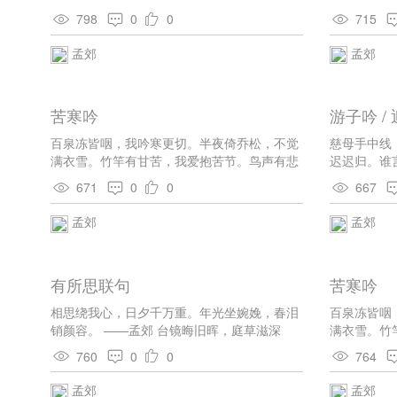
早为，岂能长少年。
心，丛悲有
798
0
0
715
秋月颜色冰
梳骨寒。席
孟郊
孟郊
凭，虚听多
一尺月透户
所尚微。虫
苦寒吟
游子吟 /
丝，弧哭抽
秋至老更贫
百泉冻皆咽，我吟寒更切。半夜倚乔松，不觉
慈母手中线
风入衣。疏
满衣雪。竹竿有甘苦，我爱抱苦节。鸟声有悲
迟迟归。谁
绿，缭绕争
欢，我爱口流血。潘生若解吟，更早生白发。
幽幽草根虫
671
0
0
667
暗中闻。鬼
孟郊
孟郊
雨，秋衣卧
瘦攒如此枯
系絪缊。 
干，冷魂坐
有所思联句
苦寒吟
惊步恐自翻
心兢兢。洗
相思绕我心，日夕千万重。年光坐婉娩，春泪
百泉冻皆咽
说，诗衰今
销颜容。 ——孟郊 台镜晦旧晖，庭草滋深
满衣雪。竹
商虫哭衰运
茸。望夫山上石，别剑水中龙。 ——韩愈
欢，我爱口
760
0
0
764
缀疏金。晚
耻，暮知欲
孟郊
孟郊