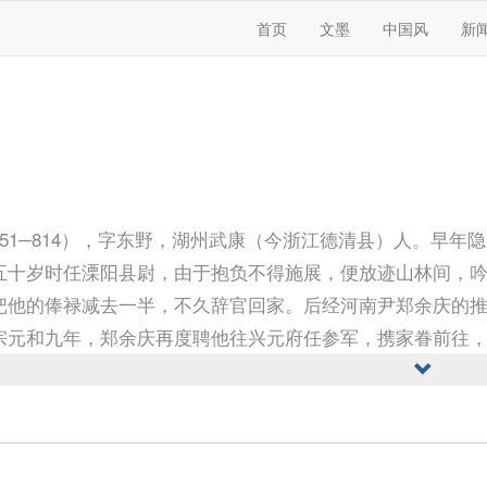
首页
文墨
中国风
新
751─814），字东野，湖州武康（今浙江德清县）人。早
五十岁时任溧阳县尉，由于抱负不得施展，便放迹山林间，
把他的俸禄减去一半，不久辞官回家。后经河南尹郑余庆的
宗元和九年，郑余庆再度聘他往兴元府任参军，携家眷前往
以他的诗大多是抒发个人的坎坷不遇和揭露世态炎凉，用字
民的疾苦有所体会，所以又写了不少象《寒地百姓吟》、《
存诗四百余首。