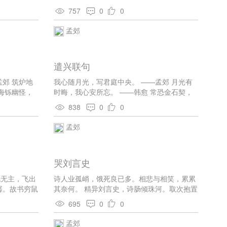
先把黄金炼。
一作：井中水)
757
0
0
孟郊
遣兴联句
郊 筑炉地
我心随月光，写君庭中央。 ——孟郊 月光有
海铄幽怪，
时晦，我心安所忘。 ——韩愈 常恐金石契，
奕，水淬龙
断为相思肠。 ——孟郊 平生无百岁，岐路有
838
0
0
仙篆其文。
四方。 ——韩愈 四方各异俗，适异非所将。
。 ——韩
——孟郊 驽蹄顾挫秣，逸翮遗稻粱。 ——韩
孟郊
—孟郊 风胡
愈 时危抱独沈，道泰怀同翔。 ——孟郊 独居
行当献天
久寂默，相顾聊慨慷。 ——韩愈 慨慷丈夫
丰城下，空
志，可以曜锋铓。 ——孟郊 蘧宁知卷舒，孔
哭刘言史
颜识行藏。 ——韩愈 殷鉴谅不远，佩兰永芬
芳。 ——孟郊 苟无夫子听，谁使知音扬。
既无主，飞出
诗人业孤峭，饿死良已多。相悲与相笑，累累
——韩愈
孱。故书穷鼠
其奈何。 精异刘言史，诗肠倾珠河。取次抱置
我面古玉颜。
之，飞过东溟波。 可惜大国谣，飘为四夷歌。
695
0
0
空相吊，日久
常于众中会，颜色两切磋。 今日果成死，葬襄
色。新新复新
之洛河。洛岸远相吊，洒泪双滂沱。
孟郊