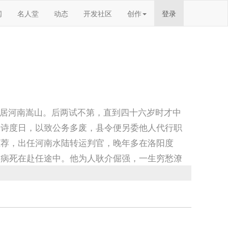
闻
名人堂
动态
开发社区
创作
登录
年隐居河南嵩山。后两试不第，直到四十六岁时才中
吟诗度日，以致公务多废，县令便另委他人代行职
推荐，出任河南水陆转运判官，晚年多在洛阳度
，病死在赴任途中。他为人耿介倔强，一生穷愁潦
追求「瘦」、「硬」。但由于个人的清贫生活而对
织妇辞》等反映民间疾苦的诗。著有《孟东野