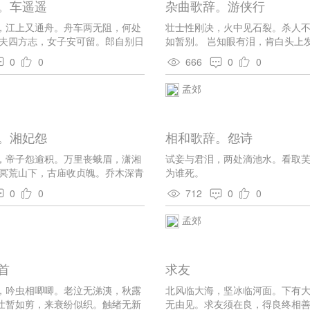
。车遥遥
杂曲歌辞。游侠行
，江上又通舟。舟车两无阻，何处
壮士性刚决，火中见石裂。杀人
丈夫四方志，女子安可留。郎自别日
如暂别。 岂知眼有泪，肯白头上
远愁。 旅雁忽叫月，断猿寒啼秋。
酬，剑闲一百月。
0
0
666
0
0
，君在百城楼。 寄泪无因波，寄恨
为驭者手，与郎回马头。
孟郊
。湘妃怨
相和歌辞。怨诗
，帝子怨逾积。万里丧蛾眉，潇湘
试妾与君泪，两处滴池水。看取
冥冥荒山下，古庙收贞魄。乔木深青
为谁死。
瑶席。 搴芳徒有荐，灵意殊脉脉。
0
0
712
0
0
，裴回烟波夕。
孟郊
首
求友
，吟虫相唧唧。老泣无涕洟，秋露
北风临大海，坚冰临河面。下有
壮暂如剪，来衰纷似织。触绪无新
无由见。求友须在良，得良终相