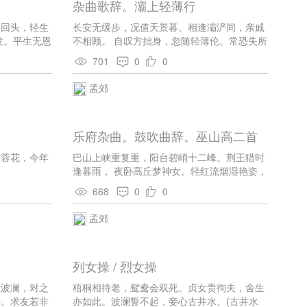
杂曲歌辞。灞上轻薄行
不回头，轻生
长安无缓步，况值天景暮。相逢灞浐间，亲戚
发。平生无恩
不相顾。 自叹方拙身，忽随轻薄伦。常恐失所
避，化为车辙尘。 此中生白发，疾走亦未歇。
701
0
0
孟郊
乐府杂曲。鼓吹曲辞。巫山高二首
芙蓉花，今年
巴山上峡重复重，阳台碧峭十二峰。荆王猎时
逢暮雨， 夜卧高丘梦神女。轻红流烟湿艳姿，
行云飞去明星稀。 目极魂断望不见，猿啼三声
668
0
0
泪沾衣。 见尽数万里，不闻三声猿。但飞萧萧
雨，中有亭亭魂。 千载楚襄恨，遗文宋玉言。
孟郊
至今青冥里，云结深闺门。
列女操 / 烈女操
大波澜，对之
梧桐相待老，鸳鸯会双死。贞女贵徇夫，舍生
善。求友若非
亦如此。波澜誓不起，妾心古井水。(古井水