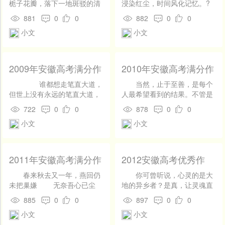
类：可以将中国文化按照历史
明朝时期，汉服经历了多次的
衣上衣和下裳相连，衣领、腰
装杂志有几期是以洋模特作封
含着大名之下，难以久居；那
在风雨中抗争呐喊；一回回，
妙的身姿，有了强健的身体，
栀子花瓣，落下一地斑驳的清
浸染红尘，时间风化记忆。?
时期进行分类，如古代文化、
改良和变革，不断适应人们的
身、裙边和袖口用布料装饰，
面的，换来换去就是那几张老
笑里含着功高震主皆殒身。
它把云雾撕扯成碎片；它以威
有了战胜挫折的信念。当第一
影。我躺在安乐椅中，微弱的
你们的身影依旧立于高高
881
0
0
882
0
0
中世纪文化、近代文化等。地
审美和实用需求。在近代，由
一般分为直裾和曲裾。1.直裾
面孔。 而与我们相反的
你走了，出人意料地走进
严逼迫霜雪乖乖逃遁；它以刚
滴泪滑过面颊，妈妈就像天使
呼吸。 我想，我是老了
的精神山冈上。? 那么今
理区域分类：可以将中国文化
于历史原因，汉服在中国已经
直裾下裳下摆平直，代表做人
是，法国人并没有以欧洲美女
了隐逸；你走了，情理之中地
小文
小文
硬驱逐雷电远避它方……
一般降临人间，带来了母性的
吧：我的脸好像核桃一样粗糙
朝，请允许我。? 带着出
按照地理区域进行分类，如北
逐渐消失，但是汉服作为中国
要大方正直，处事要公平公
标准要求吕燕，而是从东方人
荣膺了圣哲。范蠡，智者的慧
一切生之渴望、生之奋斗、生
光辉和伟大的爱。 妈妈，
不平了，头发白了，牙齿掉
发，为你们，怆然涕下。?
方文化、南方文化、西南文
传统文化的重要组成部分，已
正。2.曲裾衣服前后片是由下
特征角度接纳了吕燕。这种抛
识，让你福同海阔，寿与天
之抗争，都在这由苍松摇出的
多么温暖的字眼，双唇轻轻触
了，身上布满深褐色的斑点。
——题记? 翻开史
化、东北文化等。艺术形式分
经得到了很好的传承和发展。
往上弯曲缠绕的，使人显得端
弃了感情束缚平等客观看待事
齐。 史圣突围 万丈
命运交响曲中展现出来
碰，气流迸发而出，那是用尽
我低头，看那些松软的泥土，
书，我常常会被那些垂青史册
2009年安徽高考满分作
2010年安徽高考满分作
类：可以将中国文化按照艺术
庄高贵。四.罩衫罩衫是从妇女
物的理念是否值得我们学习
高楼堕足，扬子江心翻船，司
了。 读黄山松，你不觉得
生命的力量唤出的字眼。轻轻
或许，不久我会与他们融为一
的历史人物所感动。他们用自
文：弯道超越_1200字
文：凡事，适可而行后
形式进行分类，如绘画、音
衣服中变化出来的具有连衣性
呢？ 中国人在这方面的例
马迁心惊肠断。铁链磁疗头，
我们的安徽正是一棵伟岸挺拔
抚过您的面颊，轻轻吻上您的
体了。卧龙跃马终不过黄土
己的一生诠释着感动，为自己
谁都想走笔直大道，
当然，止于至善，是每个
适可而止_1200字
乐、舞蹈、戏剧、文学等。社
质的外衣，是一种宽松的上
子还很多。想起美声唱法刚刚
镣铐加脚，狰狞磨刀，豺狼捋
的劲松吗？ 安徽，襟江带
额头，轻轻地，感受您无私的
啊! 此刻，我的心里泛起了
的行为写下浓墨重彩的一章。
但世上没有永远的笔直大道，
人最希望看到的结果。不管是
会制度分类：可以将中国文化
衣，有长袖、中袖和短袖，主
进入国内乐坛的时候，中国听
袖，一声惨呼，鬼神泣，天地
淮，千年激荡，几经兴衰，这
爱。母亲是生命的源泉，古有
一圈圈的涟漪，曾几何时，那
(于是今夕，不如挂一盏明心
只要你一直往前走，你就避免
偏远乡村的农夫，渔夫还是繁
722
0
0
878
0
0
按照社会制度进行分类，如封
要呈圆领或一字领设计。主要
众无法接受。竟有媒体称之
愤。 泪已尽，牙已碎，本
片辽阔的大地上曾上演过多少
孟母三迁，为了给孩子创造一
个被称之为故乡的地方，也有
灯，流一脉思古情，驾一叶之
不了遇到坡道和弯路。 若
华都市的工人，高管，都在为
建文化、官僚文化、农民文化
分为褙子、半臂。1.褙子褙子
为“胖女人的吼叫”。咱中国有
以为你引刀自诀；身已残，心
群雄逐鹿、惊心动魄的故事
个好的成长环境，她不辞劳
小文
小文
这样温暖的阳光。也有这样一
扁舟，带着感动出发，寻找那
干年前，人们总是按照自身的
这快节奏的社会发展打着合谐
等。价值观念分类：可以将中
始于隋朝，流行于宋、明两
京剧、样板戏，又亲切又有
已钝，本以为你饮药自裁；朋
啊！ 这里曾经是华夏文明
苦。“慈母手中线，游子身上
片飘着芳香的泥土。我仿佛又
些感动于心的人们。)? 心
偏好，将高速公路裁弯修直，
的节拍。 然而，富士康的
国文化按照价值观念进行分
朝。一种常见的外衣形式，衣
味，比你那不知所云的唱法好
友弃，亲人离，本以为你悲赴
的发祥地之一。老庄道学，三
衣，临行密密缝，意恐迟迟
看到了家门前的青山绿水，闻
随苏武? (让我们带着感动
想节省点资金，也想给匆忙的
兄弟姐妹，却因为跟不上着这
类，如儒家文化、道家文化、
长一般到膝盖，直领对襟，两
听多了。但从今天看来，正是
黄泉。而你却活了下来，坚强
曹华章，新安文学，桐城散
归。”儿行千里母担忧，，手指
到老屋厨房里飘出的饭
从贝加尔湖畔出发。)? 胡
人们节省点时间，可事与愿
和谐的节拍，付出生命的代
2011年安徽高考满分作
2012安徽高考优秀作
佛教文化等。饮食文化分类：
侧开叉，女式褙子线条流畅优
有着一批有眼光的音乐人士抛
如山，意志如铁，在那个信奉
文……这些，都是中华文化中
划过衣领袖口，那一针针凸起
香……。 依稀记得儿时的
茄幽怨，如泣如诉，似九霄鹤
违，笔直的高速公路上，车祸
价。环境是改变一个人重要的
文：时间在流逝_1000
文：心灵的到达（二）
可以将中国文化按照饮食文化
美，显得身材修长，婀娜多
弃了情感上的排斥，积极吸取
士可杀不可辱的时代，在那个
不可或缺的一部分。 一
的线行，就像母亲满是老茧的
家园，青色瓦，黄土墙。屋里
唳，若高野鸿哀。随苏武同去
频起。后来人们才发现都是“直
因素，但不能困在当前环境而
春来秋去又一年，燕回仍
你可曾听说，心灵的是大
字
_800字
进行分类，如川菜文化、粤菜
姿，衬托出汉族女子娴静温柔
了美声唱法中科学系统的发声
推崇名节重似命的时代。
句“祸兮，福之所倚；福兮，祸
手，温度自指间传来，直达心
住着一位汉子，每日早出晚
的节杖已经光秃。寒风再寒，
道惹的祸”。直道让人视力疲
不知返途，人生是美好的，不
未把巢嫌 无奈吾心已尘
地的异乡者？是真，让灵魂直
文化、湘菜文化等。传统节日
的一面。2.半臂像短袖的上
方法，并将其成功巧妙应用于
文王拘而演《周易》，你想起
之所伏”道出了多少人世沧桑；
底。 今天，无数的妈妈亦
归。他喜欢叼着旱烟，坐在门
也吹不冷苏武这个汉家男儿的
劳，让人心思倦怠。将直道有
能因为短暂的挫折和伤痛就要
覆，随那流水入西天 ——
立行走，傲然挑战烈日；是
885
0
0
897
0
0
分类：可以将中国文化按照传
衣，叫“半臂”。女式半臂多为
我国的民族唱法，使得今日的
了父亲临终之嘱；仲尼厄而作
一句“锄禾日当午，汗滴禾下
是如此，停笔凝神，我们在考
槛上望着妻儿，一脸知足的神
热血。我们怎能不感动？当同
意调弯后，人们用心转弯，反
选择轻生。阳光总在风雨后，
题记 不记何时拂过你的笑
善，让人与人之间产生称之为
统节日进行分类，如春节文
对襟，衣襟相对系在胸前，袖
民族乐坛焕发出从未有过的勃
《春秋》，你想起了雄才多磨
土”道出了安徽人民的勤劳和艰
场上奋笔疾书，她门在门外焦
情。屋里的女人，也是起早贪
伴卫律、李陵已成叛徒之时，
小文
小文
而事故少有发生，从而安全地
不经过的努力的耕种怎能感受
脸，在那春暖花开的季节。你
爱的纽带；是美，让心灵扎根
化、中秋节文化、端午节文化
长至上臂，显得青春活泼，娇
勃生机。 在中国的历史
难；左丘失明而有《国语》，
辛。 “相看两不厌，独有敬
急等待，此时此刻，不知妈妈
黑操持着家务，把家里打理得
只有苏武断然拒绝匈奴的威逼
到达目的地。高考资源网
收获的喜悦？用阿里巴巴创始