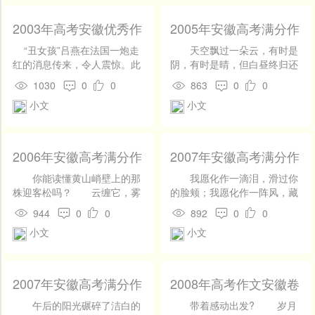
线课程、学习资料和互动练
们活动；汉服的袖口也曾经改
叫襦，下身叫裙。襦裙又分为
咯咯地笑，弄的我也天天傻
习，帮助用户提高汉语水平。
为窄袖，便于挥动手臂。随着
对襟襦裙、交领襦裙和齐胸襦
笑。希望她快快长大，和我一
2003年高考安徽优秀作
2005年安徽高考满分作
传统手工艺介绍：介绍中国传
时间的推移，汉服的形制不断
裙。襦裙的穿法一般都是裙子
起跑着玩。啊！我的小妹妹，
文--民族情感与世界
文：月亮的正面和反面
统手工艺技艺，如剪纸、刺
演变，更加符合人们的审美和
束着上衣。1.对襟襦裙中国儒
我的好伙伴。
“丑女孩”吕燕在法国一炮走
天空飘过一朵云，有时是
_800字
_700字
绣、陶瓷等。可以提供制作教
实用需求。到了明朝时期，汉
家思想讲究中正、平和。对襟
红的消息传来，令人震惊。此
阴，有时是晴，但白昼终归还
程、工艺师访谈等内容，让用
服的发展达到了一个新的高
表示一种对称的美，体现华夏
事不仅引起了中国服装模特界
是白昼。 散发扁舟
1030
0
0
863
0
0
户了解和学习传统手工艺的技
峰。明朝皇帝朱元璋下令规
女子优雅、端庄之美！2.交领
的议论纷纷，更引发了对中国
面对名高权重的位子，同僚们
巧和魅力。文化活动推荐：推
定，官员们必须穿着符合规制
小文
小文
襦裙交领襦裙是汉服中最经典
传统审美观的思考及与世界潮
志得意满；面对雕梁画栋的房
荐中国传统节日和文化活动的
的礼服，否则就不能上朝。这
的服饰款式。如果汉服表现天
流的关系。 就咱们普通老
子，同僚们心旌摇荡；面对风
时间和地点，如春节庙会、元
一规定促进了汉服的进一步发
人合一，“交领”则代
百姓的眼光来看，吕燕的确算
姿绰约的女子，同僚们目迷神
宵灯会等。同时，可以提供参
展，使得汉服的款式和特点更
表“地”，“地”则“人道”，
不上美女，甚至是丑的。小眼
醉；面对灿然溢光的银子，同
2006年安徽高考满分作
2007年安徽高考满分作
与活动的机会和报名信息，让
加规范和完善。在近代，由于
即“方”与“正”；而袖子，则
睛、塌鼻梁、厚嘴唇、大脸
僚们争先恐后。而你却挂冠离
文：黄山松，我读懂了
文：提篮春光看妈妈
用户亲身体验中国文化的魅
历史原因，汉服在中国已经逐
是“圆缺”，则代表“天圆地方”中
庞，与我们心目中大眼睛双眼
去，撑一叶扁舟，浪迹五湖。
你能读懂黄山峭壁上的那
我愿化作一滴泪，滑过你
你！_900字
（7）_900字
力。交流互动平台：建立一个
渐消失。但是，汉服作为中国
的“天圆”，这种天圆地方之学
皮高鼻梁薄嘴唇的美女相距甚
“咱们苦身戮力与大王共祸
株迎客松吗？ 云缠它，雾
的脸颊；我愿化作一阵风，藏
用户交流互动的平台，让用户
传统文化的重要组成部分，已
是中国古代文化的一种体现！
远。虽说吕燕在法国获得了成
同难，二十年呕心沥血，方灭
绕它，雨抽它，风摧它，霜欺
在你的发间；我愿化作一抹空
944
0
0
892
0
0
可以分享自己的文化体验、学
经被很多人所熟知和喜爱。在
3.齐胸襦裙裙子束到腰上，一
功，但国内的服装界好像并不
吴复国，换得锦绣河山。而今
雪压，雷电轰顶，大自然仿佛
气，握在你的手心。在这个温
习心得和创作作品。可以设置
现代，人们也在不断地尝试将
般配有披帛，使人显得高挑，
小文
小文
买账，中国的传统审美观根深
功成业就，西施不解，士兵不
容不得它的存在，定要除之而
暖而美好的季节，提一篮春
论坛、博客、社交媒体等功
汉服元素融入到现代服饰中，
大气，从南北朝到随唐五代，
蒂固，从封建社会开始就定下
解，百姓不解，勾践不解。
后快。然而，它不低头，不让
光，我只祈求，祈求您的一抹
能，促进用户之间的交流和合
使得汉服文化能够得到更好的
流行了上千年。二.袄裙袄：指
了美女的标准，虽然时代变
你淡笑一笑。那笑里含着
步，不畏风刀雪斧的剔抉，在
微笑，只一抹，足以让我彻夜
作。中国文化可以根据不同的
传承和发展。总之，汉服的发
有夹层或裹布的上衣，袄裙的
了，说什么该与国际潮流接轨
勾践为人与可同患，难与处
数不尽的反击和怒号声中，练
难眠。 传说妈妈是上帝创
2007年安徽高考满分作
2008年高考作文安徽卷
标准进行分类，以下是一些常
展历史是一个不断演变和进步
穿法是上衣穿在裙子外面，下
了，但从情感上还是咱中国林
安，那笑里含着飞鸟尽，户弓
就了一身铮铮铁骨，凝聚了一
造，他将精气注入泥土，于
文：提篮春光看妈妈
失误分析：带着感动出
见的分类方式：历史时期分
的过程。从最初的黄帝时期到
身搭配马面裙或百褶裙。三.深
黛玉亲。你看，国内知名的服
藏，狡兔死，走狗烹；那笑里
腔朗朗硬气。 一次次，它
是，泥土有了完美的曲线，美
午后的阳光碾碎了洁白的
带着感动出发? 岁月
（12）_800字
发_1500字