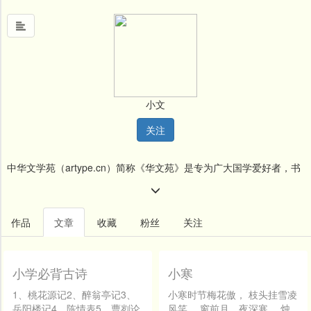
首
页
小文
中
关注
国
风
中华文学苑（artype.cn）简称《华文苑》是专为广大国学爱好者，书
文
墨
画爱好者、国漫爱好者、设计师等提供学习、进步、展示自我的交流
名
平台。 欢迎愿为国粹，国漫，国风作出贡献的爱好者，来平台进行宣
作品
文章
收藏
粉丝
关注
人
传，交流, 《华文苑》愿与您共同成长、进步! 《华文苑》愿竭尽所能
堂
为广大爱好者提供公平，文明，舒适及易于成长，进步的的平台，愿
小学必背古诗
小寒
新
闻
广大爱好者不吝赐教，能提供宝贵建议及思路，这也将时我们发展方
1、桃花源记2、醉翁亭记3、
小寒时节梅花傲， 枝头挂雪凌
岳阳楼记4、陈情表5、曹刿论
风笑。 窗前月，夜深寒， 烛