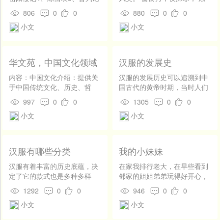
开
向的宝贵指引！ 我们的主旨是：传承国学，弘扬国粹
战6、出师表7、孔孟8、礼记
光摇曳梦中寻。小寒时节雁南
发
806
0
0
880
0
0
9、论语送东阳马生序
飞， 留连戏水不忍归。 思乡
社
小文
小文
情，愁满怀， 望断天涯路漫
区
漫。
登
录
华文苑，中国文化领域
汉服的发展史
内容：中国文化介绍：提供关
汉服的发展历史可以追溯到中
于中国传统文化、历史、哲
国古代的黄帝时期，当时人们
学、宗教等方面的详细介绍和
所穿的衣服形制已经基本定
997
0
0
1305
0
0
解读。可以包括经典著作、名
型。随着时间的推移，汉服的
小文
小文
人故事、传统节日等内容，让
款式和特点不断变化，并且历
用户了解中国文化的深厚底
经周朝礼法的继承，到了汉朝
蕴。文学艺术欣赏：展示中国
形成完善的衣冠体系并普及至
古代和现代文学作品的经典之
民众，还通过儒教和中华法系
汉服有哪些分类
我的小妹妹
作，如《红楼梦》、《西游
影响了整个汉文化圈。汉服的
记》等。同时，可以提供中国
主要特点是交领、右衽、束
汉服有着丰富的历史底蕴，决
在家我排行老大，在早些看到
传统音乐、舞蹈、绘画等艺术
腰，用绳带系结，也兼用带钩
定了它的款式也是多种多样
邻家的姐姐弟弟玩得好开心，
形式的欣赏和学习资源。语言
等，给人洒脱飘逸的印象。在
的，汉服按款式分类一般分为
羡慕极了，而我只能呆呆的站
1292
0
0
946
0
0
学习资源：提供汉语学习的资
历史上，汉服曾经历过多次的
襦裙、深衣、直缀、罩衫、短
在那里看着他们玩。不知过了
小文
小文
源，包括汉字书写、拼音发
改良和变革。例如，汉服的腰
褐。一.襦裙上身穿的短衣和下
多久，我也有了个妹妹，胖乎
音、语法知识等。可以提供在
部束带曾经改为绳索，方便人
身束的裙子合成“襦裙”，上衣
乎的，而且特爱笑，一逗她就