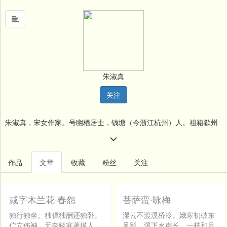
首
页
朱淑真
中
关注
国
风
朱淑真，宋女作家。号幽栖居士，钱塘（今浙江杭州）人。祖籍歙州
文
墨
（州治今安徽歙县），据况周颐《蕙风词话》：「淑贞与曾布妻魏氏
名
（魏夫人）为词友。」可知为北宋末至南宋初人。出身于仕宦之家。
作品
文章
收藏
粉丝
关注
人
少时警慧，喜读诗书，工书画，晓音律。自称「翰墨文章之能，非妇
堂
人女子之事，性之所好，情之所钟，不觉自鸣尔」（《掬水月在手诗
减字木兰花·春怨
菩萨蛮·咏梅
新
闻
序》）。成年与一俗吏结婚，曾随丈夫宦游异乡。但夫妻情趣不同，
独行独坐。独倡独酬还独卧。
湿云不渡溪桥冷。娥寒初破东
伫立伤神。无奈轻寒著摸人。
风影。溪下水声长。一枝和月