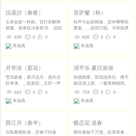
于片石居。一士以休咎问，乩书曰：「非余所知。」士问仙来何处，
浣溪沙（春夜）
菩萨鬘（秋）
书曰：「儿家原住古钱塘，曾有诗篇号断肠。」士问仙为何氏，书
玉体金钗一样娇。背灯初解绣
秋声乍起梧桐落。蛩吟唧唧添
曰：「犹传小字在词场。」士不知《断肠集》谁氏作也，见曰「儿
裙腰。衾寒枕冷夜香消。 深院
萧索。＿枕背灯眠。月和残梦
重关春寂寂，落花和雨夜迢
圆。 起来钩翠箔。何处寒砧
家」，意其女郎也，曰：「仙得非苏小小乎？」书曰：「漫把若兰方
635
0
0
626
0
0
迢。恨情和梦更无聊。
作。独倚小阑干。逼人风露
朱淑真
朱淑真
淑士，」曰：「然则李易安乎？」书曰：「须知清照易贞娘，朱颜说
寒。
与任君详。」士方悟为朱淑真，故随问随答，即成浣溪沙一阕。随又
月华清（梨花）
清平乐·夏日游湖
拜祝，再求珠玉。乩又书曰：「转眼已无桃李，又见荼蘼绽蕊。偶尔
雪压庭春，香浮花月，揽衣还
恼烟撩露。留我须臾住。携手
话三生，不觉日移阶晷。去矣去矣，叹惜春光似水。」乩遂不动。或
怯单薄。＿枕裴回，又听一声
藕花湖上路。一霎黄梅细雨。
疑客所为，知之者谓客只知扶乩，非知文者。（《湖壖杂记》）因自
干鹊。粉泪共、宿雨阑干，清
娇痴不怕人猜。随群暂遣愁
623
0
0
753
0
0
梦与、寒云寂寞。除却。是江
怀。最是分携时候，归来懒傍
伤身世，故以「断肠」名其词。南宋魏仲恭曾为之辑《断肠诗集》10
朱淑真
朱淑真
梅曾许，诗人吟作。 长恨晓风
妆台。
漂泊。且莫遣香肌，瘦减如
卷，《后集》8卷。有明代毛晋汲古阁《诗词杂俎》本、清王鹏运《四
削。深杏夭桃，端的为谁零
落。况天气、妆点清明，对美
印斋所刻词》本等，共收词20多首。《断肠集》有宋郑元佐注本。在
西江月（春半）
蝶恋花·送春
景、不妨行乐。拌著。向花时
中国词史上，朱淑贞是仅次于李清照的女词人。
取，一杯独酌。
办取舞裙歌扇，赏春只怕春
楼外垂杨千万缕。欲系青春，