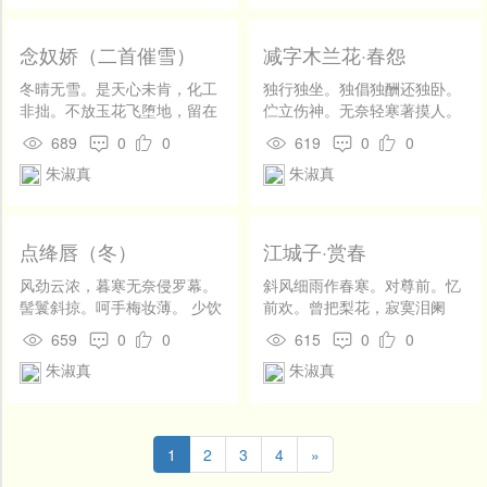
念奴娇（二首催雪）
减字木兰花·春怨
冬晴无雪。是天心未肯，化工
独行独坐。独倡独酬还独卧。
非拙。不放玉花飞堕地，留在
伫立伤神。无奈轻寒著摸人。
广寒宫阙。云欲同时，霰将集
此情谁见。泪洗残妆无一半。
689
0
0
619
0
0
处，红日三竿揭。六花翦就，
愁病相仍。剔尽寒灯梦不成。
朱淑真
朱淑真
不知何处施设。 应念陇首寒
梅，花开无伴，对景真愁绝。
待出和羹金鼎手，为把玉盐飘
撒。沟壑皆平，乾坤如画，更
点绛唇（冬）
江城子·赏春
吐冰轮洁。梁园燕客，夜明不
怕灯灭。
风劲云浓，暮寒无奈侵罗幕。
斜风细雨作春寒。对尊前。忆
髻鬟斜掠。呵手梅妆薄。 少饮
前欢。曾把梨花，寂寞泪阑
清欢，银烛花频落。恁萧索。
干。芳草断烟南浦路，和别
659
0
0
615
0
0
春工已觉。点破香梅萼。
泪，看青山。 昨宵结得梦夤
朱淑真
朱淑真
缘。水云间。悄无言。争奈醒
来，愁恨又依然。展转衾＿空
懊恼，天易见，见伊难。
1
2
3
4
»