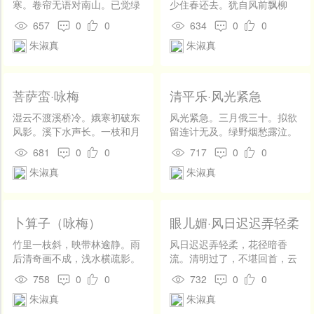
寒。卷帘无语对南山。已觉绿
少住春还去。犹自风前飘柳
肥红浅。 去去惜花心懒，踏青
絮。随春且看归何处。 绿满山
657
0
0
634
0
0
闲步江干。恰如飞鸟倦知还。
川闻杜宇。便做无情，莫也愁
朱淑真
朱淑真
淡荡梨花深院。
人苦。把酒送春春不语。黄昏
却下潇潇雨。
菩萨蛮·咏梅
清平乐·风光紧急
湿云不渡溪桥冷。娥寒初破东
风光紧急。三月俄三十。拟欲
风影。溪下水声长。一枝和月
留连计无及。绿野烟愁露泣。
香。人怜花似旧，花不知人
倩谁寄语春宵。城头画鼓轻
681
0
0
717
0
0
瘦。独自倚阑干，夜深花正
敲。缱绻临歧嘱付，来年早到
朱淑真
朱淑真
寒。
梅梢。
卜算子（咏梅）
眼儿媚·风日迟迟弄轻柔
竹里一枝斜，映带林逾静。雨
风日迟迟弄轻柔，花径暗香
后清奇画不成，浅水横疏影。
流。清明过了，不堪回首，云
吹彻小单于，心事思重省。拂
锁朱楼。午窗睡起莺声巧，何
758
0
0
732
0
0
拂风前度暗香，月色侵花冷。
处唤春愁？绿杨影里，海棠枝
朱淑真
朱淑真
畔，红杏梢头。