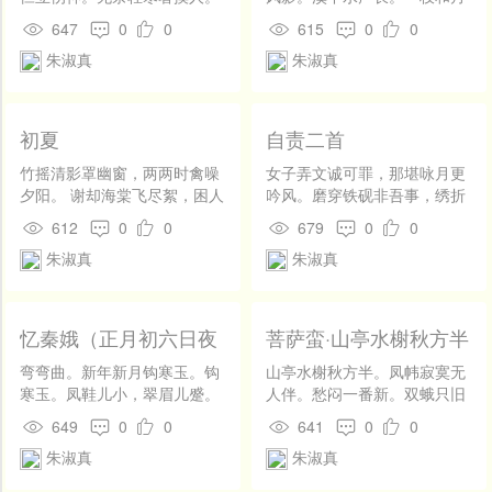
开
感情不合，精神极为痛苦，忧郁而终。一生创作颇多，死后「为父母
此情谁见。泪洗残妆无一半。
香。 人怜花似旧，花不知人
发
647
0
0
615
0
0
愁病相仍。剔尽寒灯梦不成。
瘦。独自倚阑干，夜深花正
一火焚之，今所传者百不一存」（魏仲泰《断肠诗集序》）。词多幽
社
朱淑真
朱淑真
寒。
区
怨，流于感伤。也能诗。思想内容大多表现孤单寂寞的生活和苦闷哀
登
愁的情感。反映了封建社会一位富有才情的妇女婚姻不美满、精神上
录
初夏
自责二首
备受压抑的痛苦。由于她在少女时代曾有过真挚纯洁的爱情，后由父
竹摇清影罩幽窗，两两时禽噪
女子弄文诚可罪，那堪咏月更
夕阳。 谢却海棠飞尽絮，困人
吟风。磨穿铁砚非吾事，绣折
母作主婚配不当，所以在词里有对过去爱情生活大胆、率真的描写，
天气日初长。
金针却有功。 闷无消遣只看
612
0
0
679
0
0
对往日情人的思恋。表现了对自由幸福的爱情婚姻的向往和追求。
诗，不见诗中话别离。添得情
朱淑真
朱淑真
怀转萧索，始知伶俐不如痴。
《断肠词》受柳永、周邦彦的影响较大，语言清新婉丽，善于运用细
腻、委曲的手法，描摹优美的自然景物，并融情入景，表达忧怨悲愤
忆秦娥（正月初六日夜
菩萨蛮·山亭水榭秋方半
之情。淑真钱塘人，幼警惠，善读书，工诗，风流蕴藉。早年，父母
月）
弯弯曲。新年新月钩寒玉。钩
山亭水榭秋方半。凤帏寂寞无
无识，嫁市井民家。淑真抑郁不得志，抱恚而死。父母复以佛法并其
寒玉。凤鞋儿小，翠眉儿蹙。
人伴。愁闷一番新。双蛾只旧
闹蛾雪柳添妆束。烛龙火树争
颦。 起来临绣户。时有疏萤
平生著作荼毗之。临安王唐佐为之立传。宛陵魏端礼辑其诗词，名曰
649
0
0
641
0
0
驰逐。争驰逐。元宵三五，不
度。我谢月相怜。今宵不忍
朱淑真
朱淑真
如初六。
圆。
《断肠集》。（明·田汝成《西湖游览志》）顺治辛卯，有云间客扶乩