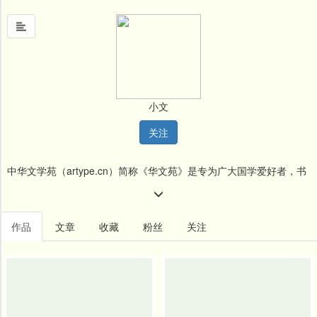
首
页
小文
中
关注
国
风
中华文学苑（artype.cn）简称《华文苑》是专为广大国学爱好者，书
文
墨
画爱好者、国漫爱好者、设计师等提供学习、进步、展示自我的交流
名
平台。 欢迎愿为国粹，国漫，国风作出贡献的爱好者，来平台进行宣
作品
文章
收藏
粉丝
关注
人
传，交流, 《华文苑》愿与您共同成长、进步! 《华文苑》愿竭尽所能
堂
为广大爱好者提供公平，文明，舒适及易于成长，进步的的平台，愿
新
闻
广大爱好者不吝赐教，能提供宝贵建议及思路，这也将时我们发展方