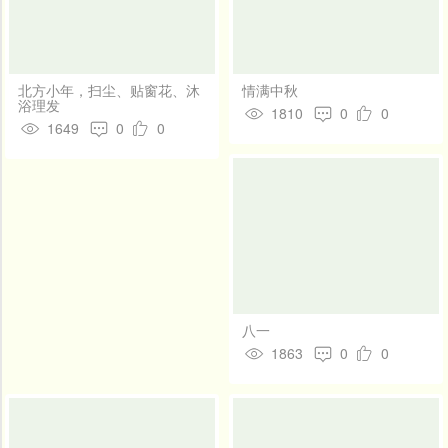
开
向的宝贵指引！ 我们的主旨是：传承国学，弘扬国粹
发
社
区
北方小年，扫尘、贴窗花、沐
情满中秋
登
浴理发
1810
0
0
录
1649
0
0
八一
1863
0
0