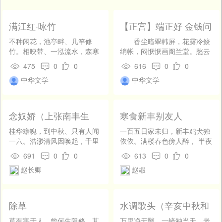
开
发
社
满江红·咏竹
【正宫】端正好 金钱问
区
卜
不种闲花，池亭畔、几竿修
香尘暗翠帏屏，花露冷鲛
登
竹。相映带、一泓流水，森寒
绡帐，闷恹恹画阁兰堂。愁云
录
洁绿。风动仙人鸣佩遂，雨余
怨雨风流况，都蹙在眉尖
475
0
0
616
0
0
净女添膏沐。未成林，难望凤
上。 【滚绣球】俏风流窈
中华文学
中华文学
来栖，聊医俗。问华胄，名淇
窕娘，俊庞儿浅淡妆，扫蛾眉
澳。寻苗裔，湘江曲。性孤高
远山新样，穿一套藕丝衣云锦
似柏，阿娇金屋。坐荫从容烦
仙裳，带一别珠珞索玉项牌。
暑退，清心恍惚微香触。历冰
翠氍毹宝串香，打扮的一桩桩
念奴娇（上张南丰生
寒食新丰别友人
霜、不变好风姿，温如玉。
停当，步瑶阶环玎。溶溶月
日）
色浸朱户，寂寂花阴付粉墙，
桂华蟾魄，到中秋、只有人闻
一百五日家未归，新丰鸡犬独
春色芬芳。 【倘秀才】展
一六。浩渺清风因唤起，千里
依依。满楼春色傍人醉， 半夜
玉腕把春纤合掌，恰便似白莲
吹飞鸿鹄。碧落翻花，瑶空隐
雨声前计非。缭绕沟塍含绿
691
0
0
613
0
0
蕊初生在这藕上，高卷珠帘拜
瑞，声节琅玕筑。板怀玉燕，
晚，荒凉树石向川微。 东风吹
赵长卿
赵嘏
月光。碧梧摇碎影，红药吐狂
此时嘉梦重育。 始信名在丹
泪对花落，憔悴故交相见稀。
香，正红稠绿穰。 【滚绣
台，曈方八百，子已三千熟。
球】启绿窗离了绣房，博山炉
麟脯灵瓜那更有，琼斝神仙＿
把香来拈上，办着片志诚心祷
醁。秋水春山，柳腰花面，一
除草
水调歌头（辛亥中秋和
告穹苍，低低的念了一会，深
醉霓裳曲。长生清净，自然何
陈次贾，用坡仙韵）
深的拜了四方。转秋波又则怕
用辟谷。
草有害于人，曾何生阻修。其
万里净无翳，一镜独当天。老