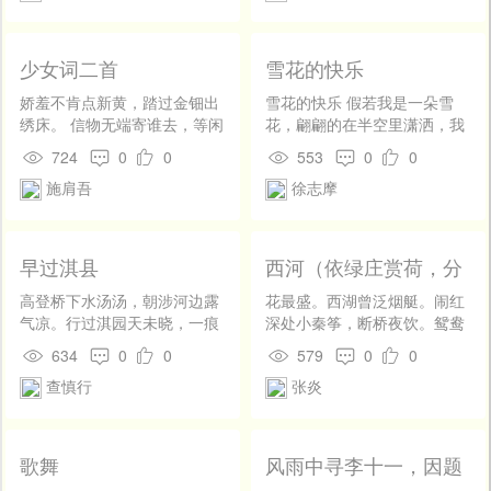
日个孔雀屏开绛蜡光，花吐银
。早间灵鹊噪回廊，蛛丝儿
放，滴溜在宝钗傍。 【幺
少女词二首
雪花的快乐
篇】卦爻儿端的无虚诳，莫不
是会双星日吉时良？这的是好
娇羞不肯点新黄，踏过金钿出
雪花的快乐 假若我是一朵雪
事成从天降，佳期准望，何必
绣床。 信物无端寄谁去，等闲
花，翩翩的在半空里潇洒，我
再斟量？ 【醉太平】打叠
裁破锦鸳鸯。 同心带里脱金
一定认清我的方向－－飞炀，
724
0
0
553
0
0
起麻衣百章，《周易》《归
钱，买取头花翠羽连。 手执木
飞炀，飞炀，这地面上有我的
藏》，下工夫想绣个锦香囊，
施肩吾
徐志摩
兰犹未惯，今朝初上采菱船。
方向。不去那冷寞的幽谷，不
则在这香盒儿里供养。准备着
去那凄清的山麓，也不上荒街
梨花月底双歌唱，杏花楼上同
去惆怅－－飞炀，飞炀，飞
玩赏，再不支菱花镜里巧梳
炀，你看，我有我的方向！在
早过淇县
西河（依绿庄赏荷，分
妆，眠思梦想。 【煞尾】
半空里娟娟的飞舞，认明了那
净字韵别本依上有史元
眠思梦想，悲楚凄凉，再不去
清幽的住处，等着她来花园里
高登桥下水汤汤，朝涉河边露
花最盛。西湖曾泛烟艇。闹红
叟三字）
花月亭前烧夜香。 【南
探望－－飞炀，飞炀，飞炀，
气凉。行过淇园天未晓，一痕
深处小秦筝，断桥夜饮。鸳鸯
吕】一枝花 秋景怨别 金
啊，她身上有朱砂梅的清香！
残月杏花香。
水宿不知寒，如今翻被惊醒。
634
0
0
579
0
0
风送晚凉，玉露消残暑，素蟾
那时我凭藉我的身轻，盈盈
那时事、都倦省。阑干来此闲
光皎洁，丹桂影扶疏。鬼病揶
查慎行
张炎
的，沾住了她的衣襟，贴近她
凭。是谁分得半机云，恍疑昼
揄，空把光阴负，暮秋深天气
柔波似的心胸,－－消溶，消
锦。想当飞燕皱裙时，舞盘微
肃，寒浸罗襦，一阵阵相思透
溶，消溶溶入了她柔波似的心
堕珠粉。 软波不翦素练净。碧
骨。 【梁州】凄凉境一遭
胸
盈盈、移下秋影。醉里玉书难
歌舞
风雨中寻李十一，因题
儿摆布，相思阵十面埋伏。那
认。且脱巾露发，飘然乘兴。
船上
些儿感起我这伤情处。乱纷纷