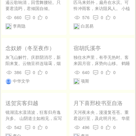
一叶浮香天风冷。
遏云歌响清，回雪舞腰轻。只
匹马来郊外，扁舟在水滨。可
残花病菊，滴溜溜败叶凋梧。
要君流眄，君倾国自倾。
怜冲雨客，来访阻风人。 小榼
疏刺刺风摇翠竹，淅零零雨洒
酤清醑，行厨煮白鳞。停杯看
660
0
0
576
0
0
荒芜。意痴痴感叹嗟吁，冷清
柳色，各忆故园春。
清一弄儿萧疏。怕的是枯荷缺
李商隐
白居易
处添黄，衰柳凋时减绿，丹枫
老也涂朱。对对，付付。支吾
过白日离愁去，淹的早碧天
念奴娇（冬至夜作）
宿胡氏溪亭
暮。咚的黄昏一声鼓，好教我
魂魄全无。 【骂玉郎】愁
灰飞山解竹。庆群阴消尽，新
独住水声里，有亭无热时。客
来愁到无穷处，割不断愁肠
阳来复。云物呈祥连瑞霭，烟
来因月宿，床势向山移。 鹤睡
肚。撇下这病身躯，割舍了魂
气纷纷馥馥。紫陌香衢，朱檐
松枝定，萤归葛叶垂。寂寥犹
386
0
0
640
0
0
灵向梦里寻他去。梦和魂休间
影里，罗绮花成簇。岭梅惊
欠伴，谁为报僧知。
阻，魂和梦却对付，天也与人
中华文学
项斯
暖，数枝争绽寒玉。 有人袅袅
一个囫囵的做。 【感皇
盈盈，今朝特地，为我新妆
恩】呀，原来是梦境虽虚，暂
束。娇倚银床添绣线，长喜修
时完聚。半成不就梦儿单，半
眉舒绿。不道多情，锦屏罗
送贺宾客归越
月下喜邢校书至自洛
明不灭灯儿暗，半死不活影儿
幌，难得欢生足。谁知今夜，
孤。画檐间玎玎追魂的玉
玉壶银漏催促。
镜湖流水漾清波，狂客归舟逸
天河夜未央，漫漫复苍苍。重
马，戍楼上点点滴滴索命铜
兴多。 山阴道士如相见，应写
君远行至，及此明月光。 华星
壶。钟声罢，砧声切，雁声
黄庭换白鹅。
映衰柳，暗水入寒塘。客心定
无。 【采茶歌】雁儿，往
542
0
0
496
0
0
何似，馀欢方自长。
常时趁程途，盼江湖，且是的
李白
李益