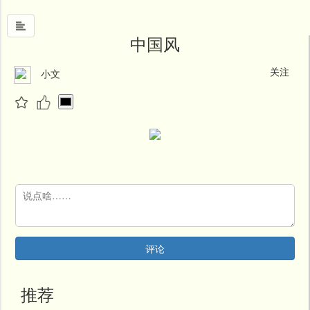
中国风
关注
小文
首
页
中
国
风
文
墨
名
人
堂
评论
新
闻
推荐