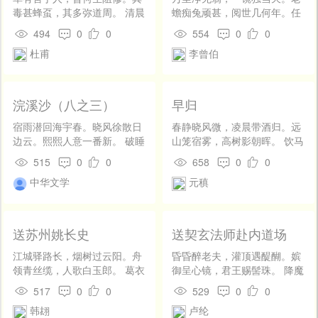
外人偷望，则为咱正青春未配
毒甚蜂虿，其多弥道周。 清晨
蟾痴兔顽甚，阅世几何年。任
鸾凰。甚时得遇乘鸾客？何日
步前林，江色未散忧。芒刺在
尔炎凉千变，不改山河一色，
494
0
0
554
0
0
相逢傅粉郎？审问个行
我眼，焉能待高秋。 霜露一沾
爽气逼人寒。何必乘槎去，直
藏。 【倘秀才】磨着定乌
杜甫
李曾伯
凝，蕙叶亦难留。荷锄先童
到斗牛间。 叹常娥，元不嫁，
龙墨向端溪砚傍，援着管玉兔
稚，日入仍讨求。 转致水中
只孤眠。古今遗恨，不能长似
笔写在罗纹纸上，恰便似破八
央，岂无双钓舟。顽根易滋
此宵圆。我有竹溪茅舍，办取
卦桃花女计量。五行推造化，
蔓，敢使依旧丘。 自兹藩篱
金凤玉露，一笑四并全。细和
浣溪沙（八之三）
早归
六甲定兴亡，沉吟了半
旷，更觉松竹幽。芟夷不可
坡仙句，低唱教婵娟。
响。 【呆骨朵】厮琅琅的
阙，疾恶信如雠。
宿雨潜回海宇春。晓风徐散日
春静晓风微，凌晨带酒归。远
把金钱掷下观爻象，却怎生单
边云。熙熙人意一番新。 破睡
山笼宿雾，高树影朝晖。 饮马
单单拆拆拆阴阳？恰数着坤偶
海棠能媚客，舞风垂柳似招
鱼惊水，穿花露滴衣。娇莺似
515
0
0
658
0
0
乾奇，摆列着天三地两。用神
人。春衫归去马蹄轻。
相恼，含啭傍人飞。
有天喜临，主令的财官旺，便
中华文学
元稹
做道是李淳风不顺情，那一个
袁天罡肯调谎。 【货郎
儿】一见了神魂飘荡，不由我
送苏州姚长史
送契玄法师赴内道场
心劳意攘。我将这金钱仔细细
推详，恰离了湖山侧，早来到
江城驿路长，烟树过云阳。舟
昏昏醉老夫，灌顶遇醍醐。嫔
会宾堂。 【脱布衫】明滴
领青丝缆，人歌白玉郎。 葛衣
御呈心镜，君王赐髻珠。 降魔
溜月转西厢，锦模糊花暗东
行柳翠，花簟宿荷香。别有心
须战否，问疾敢行无。深契何
517
0
0
529
0
0
墙。何处也花烛洞房？那里也
期处，湖光满讼堂。
相秘，儒宗本不殊。
锦衾罗帐？ 【小梁州】昨
韩翃
卢纶