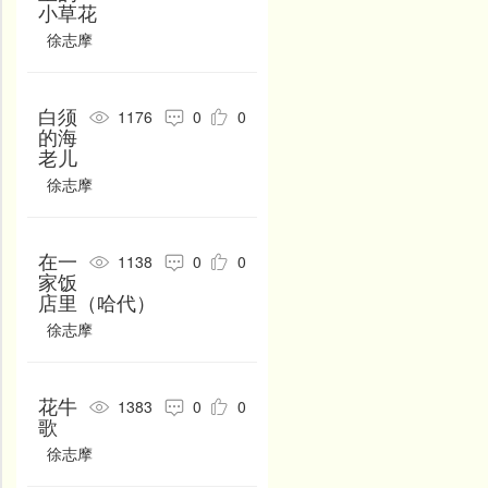
小草花
窦牟
窦叔向
杜安世
徐志摩
杜甫
杜牧
杜秋娘
杜审言
杜荀鹤
杜旟
白须
1176
0
0
端木国瑚
敦诚
敦煌曲子
的海
老儿
敦敏
樊增祥
繁钦
徐志摩
范成大
范云
范仲淹
方干
方惟深
方维仪
在一
1138
0
0
方文山
方岳
冯班
家饭
店里（哈代）
冯梦龙
冯去非
冯小青
徐志摩
冯延巳
冯至
傅玄
高蟾
高鼎
高观国
花牛
1383
0
0
歌
高珩
高骈
高启
徐志摩
高适
高旭
戈壁舟