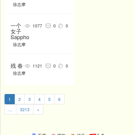
徐志摩
胡楚
胡令能
胡世将
胡适
花蕊夫人
华岳
一个
1077
0
0
怀濬
皇甫冉
皇甫松
女子
Sappho
黄巢
黄公度
黄机
徐志摩
黄简
黄景仁
黄任
黄裳
黄庭坚
黄宗羲
残 春
1121
0
0
黄遵宪
惠洪
慧寂
徐志摩
慧能
嵇康
吉鸿昌
计东
纪昀
季贞一
1
2
3
4
5
6
贾策
贾岛
贾至
…
3213
»
江采蘋
江开
江淹
姜夔
蒋超
蒋捷
蒋士铨
蒋兴祖女
皎然