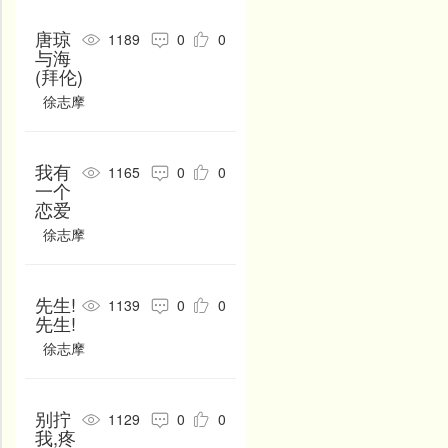
葛长庚
葛立方
葛鸦儿
唐琼
1189
0
0
龚自珍
顾况
顾敻
与海
(拜伦)
顾炎武
顾贞观
关盼盼
徐志摩
管鉴
贯休
归有光
归庄
郭沫若
郭璞
我有
1165
0
0
一个
郭震
海子
寒山
恋爱
韩淲
韩琮
韩翃
徐志摩
韩疁
韩琦
韩氏
韩偓
韩愈
韩缜
先生!
1139
0
0
先生!
汉无名氏
何景明
何其芳
徐志摩
何逊
何籀
和凝
贺知章
贺铸
弘一
别拧
1129
0
0
我,疼
洪昇
呼文如
忽必烈