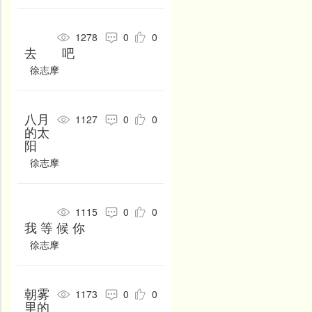
陈亚
陈尧佐
陈毅
八年级下册
九年级上册
九年级下册
忧国
忧民
咏史
陈与义
陈羽
陈玉兰
1278
0
0
教程
怀古
去 吧
陈郁
陈允平
陈子昂
徐志摩
陈子龙
程珌
程垓
程颢
仇远
储光羲
八月
1127
0
0
楚辞
褚生
传陆游妾
的太
阳
崔峒
崔国辅
崔颢
徐志摩
崔护
崔郊
崔珏
崔橹
崔曙
崔涂
1115
0
0
崔旭
崔与之
戴复古
我 等 候 你
徐志摩
戴叔伦
戴望舒
道潜
德诚
邓剡
邓玉宾
朝雾
1173
0
0
丁仙芝
董必武
董颖
里的