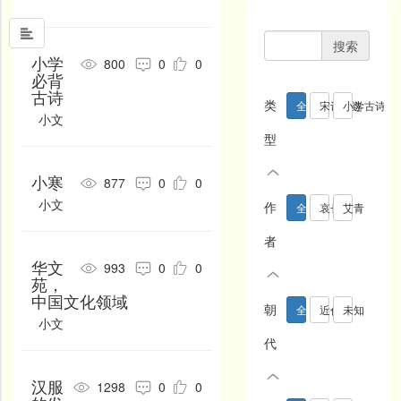
搜索
小学
800
0
0
必背
古诗
首
类
全部
宋词精选
小学古诗
页
小文
初中古诗
高中古诗
小学文言文
型
中
初中文言文
高中文言文
古诗十九首
国
小寒
877
0
0
风
唐诗三百首
古诗三百首
宋词三百首
小文
作
全部
哀长吉
艾青
文
诗经
写景
咏物
安邑坊女
白居易
白朴
者
墨
春天
夏天
秋天
华文
993
0
0
百里杜氏
包融
鲍令晖
名
苑，
冬天
写雨
写雪
人
中国文化领域
鲍照
北朝乐府
北岛
朝
全部
近代
未知
堂
小文
写风
写花
梅花
本寂
冰心
伯夷、叔齐
当代
汉朝
明朝
代
新
荷花
菊花
柳树
蔡伸
蔡挺
蔡琰
闻
南北朝
宋朝
清朝
汉服
1298
0
0
月亮
山水
写山
蔡幼学
曹豳
曹操