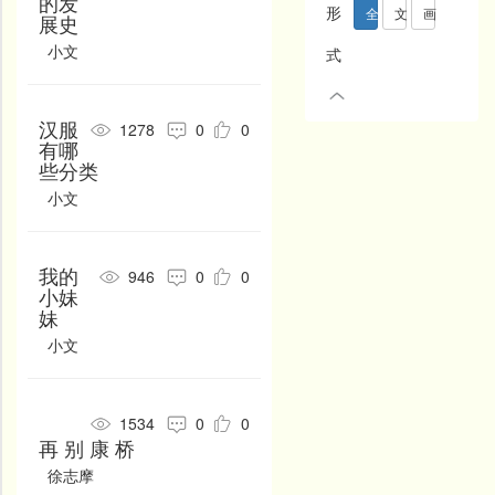
的发
开
唐朝
魏晋
先秦
形
全部
文
画
展史
写水
长江
黄河
发
曹德
曹冠
曹丕
元朝
隋朝
社
小文
诗
词
曲
式
儿童
写鸟
写马
区
曹松
曹学佺
曹雪芹
古文
散文
历年高考
田园
边塞
地名
曹邺
曹邍
曹植
登
汉服
1278
0
0
名画
书法
水墨
录
抒情
爱国
离别
有哪
曹组
岑参
查慎行
些分类
卡通
原创
翻译
送别
思乡
思念
常建
畅当
晁补之
小文
转载
散文
诗歌
爱情
励志
哲理
晁冲之
晁端礼
晁元礼
小说
命题
设计
闺怨
悼亡
写人
车胤
陈德武
陈东甫
我的
946
0
0
书法
水墨
漫画
小妹
老师
母亲
友情
陈恭尹
陈沆
陈鹤
妹
一年级上册
一年级下册
二年级上册
战争
读书
惜时
陈敬容
陈克
陈亮
小文
二年级下册
三年级上册
三年级下册
婉约
豪放
民谣
陈琳
陈梦家
陈前勇
四年级上册
四年级下册
五年级上册
节日
春节
元宵节
陈去病
陈人杰
陈三立
1534
0
0
五年级下册
六年级上册
六年级下册
再 别 康 桥
寒食节
清明节
端午节
陈师道
陈淑兰
陈陶
徐志摩
七年级上册
七年级下册
八年级上册
七夕节
中秋节
重阳节