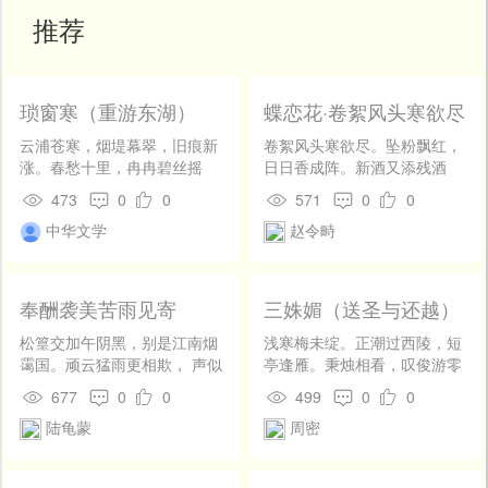
开
推荐
发
社
区
琐窗寒（重游东湖）
蝶恋花·卷絮风头寒欲尽
登
录
云浦苍寒，烟堤幕翠，旧痕新
卷絮风头寒欲尽。坠粉飘红，
涨。春愁十里，冉冉碧丝摇
日日香成阵。新酒又添残酒
荡。记登临、少年思豪，唾壶
困。今春不减前春恨。蝶去莺
473
0
0
571
0
0
击玉歌清壮。到如今梦里，秋
飞无处问。隔水高楼，望断双
中华文学
赵令畤
风鸿阵，晚波渔唱。 惆怅。重
鱼信。恼乱横波秋一寸。斜阳
来处，望画舫天边，辔丝原
只与黄昏近。(横波秋 一作：
上。山阴秀句，付与一声云
层波横)
响。正东湖、谁家柳下，午阴
奉酬袭美苦雨见寄
三姝媚（送圣与还越）
漠漠人荡桨。最堪怜、白发周
郎，为江山自赏。
松篁交加午阴黑，别是江南烟
浅寒梅未绽。正潮过西陵，短
霭国。顽云猛雨更相欺， 声似
亭逢雁。秉烛相看，叹俊游零
虓号色如墨。茅茨裛烂檐生
落，满襟依黯。露草霜花，愁
677
0
0
499
0
0
衣，夜夜化为萤火飞。 萤飞渐
正在、废宫芜苑。明月河桥，
陆龟蒙
周密
多屋渐薄，一注愁霖当面落。
笛外尊前，旧情消减。 莫诉离
愁霖愁霖尔何错， 灭顶于余奚
肠深浅。恨聚散匆匆，梦随帆
所作。既不能赋似陈思王，又
远。玉镜尘昏，怕赋情人老，