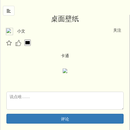
桌面壁纸
关注
小文
首
页
中
国
卡通
风
文
墨
名
人
堂
新
评论
闻