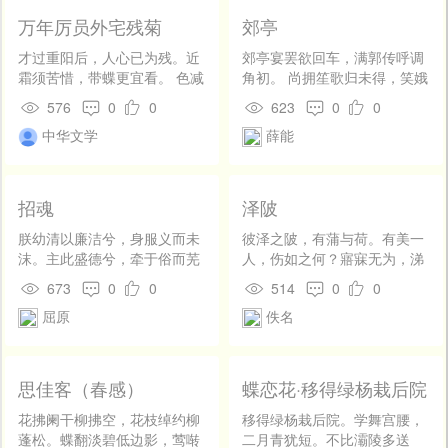
近视眼镜捧读《提倡辣椒救
虚左，自迎夷门侯生。侯生摄
的。……人称我为心理学家
万年厉员外宅残菊
郊亭
国》的时候，有没有看见“北
敝衣冠，直上载公子上坐，不
（Ｐｓｙｃｈｏｌｏ－ｇｉｓ
方”两个字？（何家干既把有这
让，欲以观公子。公子执辔愈
ｔ）。这不得当。我但是在高
才过重阳后，人心已为残。近
郊亭宴罢欲回车，满郭传呼调
两个字的句子，录在他的谈话
恭。侯生又谓公子曰：“臣有客
的意义上的写实主义者，即我
霜须苦惜，带蝶更宜看。 色减
角初。 尚拥笙歌归未得，笑娥
里，显然的是看到了。） 既已
在市屠中，原枉车骑过之。”公
是将人的灵魂的深，显示于人
频经雨，香销恐渐寒。今朝陶
扶著醉尚书。
576
0
0
623
0
0
看到了，那末，请问斯德丁是
子引车入市，侯生下，见其客
的。”第二年，他就死了。 显
令宅，不醉却应难。
不是可以代表整个的日耳曼？
朱亥，俾倪，故久立与其客
中华文学
薛能
示灵魂的深者，每要被人看作
亚伯丁是不是可以代表整个的
语，微察公子，公子颜色愈
心理学家；尤其是陀思妥夫斯
不列颠群岛？ 在这里我真怀
和。当是时，魏将相宗室宾客
基那样的作者。他写人物，几
疑，何家干的脑筋，怎的是这
满堂，待公子举酒；市人皆观
乎无须描写外貌，只要以语
招魂
泽陂
么简单？会前后矛盾到这个地
公子执辔。从骑皆窃骂侯生。
气，声音，就不独将他们的思
步！ 赵大爷和赵秀才一类的
侯生视公子色终不变，乃谢客
想和感情，便是面目和身体也
朕幼清以廉洁兮，身服义而未
彼泽之陂，有蒲与荷。有美一
人，想结党来乱咬人。我可以
就车。至家，公子引侯生坐上
表示着。又因为显示着灵魂的
沫。主此盛德兮，牵于俗而芜
人，伤如之何？寤寐无为，涕
先告诉他们：我和《辣椒与橄
坐，遍赞宾客，宾客皆惊。酒
深，所以一读那作品，便令人
秽。上无所考此盛德兮，长离
泗滂沱。 彼泽之陂，有蒲与
673
0
0
514
0
0
榄》的编者是素不相识的，我
酣，公子起，为寿侯生前。侯
发生精神的变化。灵魂的深处
殃而愁苦。帝告巫阳曰：“有人
蕳。有美一人，硕大且卷。寤
也从没有写过《黄人之血》，
生因谓公子曰：“今日赢之为公
并不平安，敢于正视的本来就
屈原
佚名
在下，我欲辅之。魂魄离散，
寐无为，中心悁悁。 彼泽之
请何家干若使一定要咬我一
子亦足矣！赢乃夷门报关者
不多，更何况写出？因此有些
汝筮予之。”巫阳对曰：“掌
陂，有蒲菡萏。有美一人，硕
口，我劝他再架一副可以透视
也，而公子亲枉车骑自迎嬴，
柔软无力的读者，便往往将他
梦！上帝其难从；若必筮予
大且俨。寤寐无为，辗转伏
的眼镜，认清了目标再咬。 否
于众人广坐之中，不宜有所
只看作“残酷的天才”〔４〕。
之，恐后之谢，不能复用。”巫
枕。
思佳客（春感）
蝶恋花·移得绿杨栽后院
则咬着了辣椒，哭笑不得的时
过，今公子故过之。赢欲就公
陀思妥夫斯基将自己作品中的
阳焉乃下招曰： 魂兮归来！去
候，我不能负责。三月二十八
子之名，故久立公子车骑市
人物们，有时也委实太置之万
君之恒干，何为四方些？舍君
花拂阑干柳拂空，花枝绰约柳
移得绿杨栽后院。学舞宫腰，
日，《大晚报》副刊《辣椒与
中，过客，以观公子，公子愈
难忍受的，没有活路的，不堪
之乐处，而离彼不祥些！ 魂兮
蓬松。蝶翻淡碧低边影，莺啭
二月青犹短。不比灞陵多送