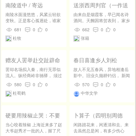
不能诗似谢康乐。 昔年尝过杜
后逢凄惋。一样归心，又唤
南陵道中 / 寄远
送浙西周判官（一作送
子美，亦得高歌破印纸。惯曾
起、故园愁眼。立尽斜阳无
浙东周阮范判官）
掀搅大笔多， 为我才情也如
语，空江岁晚。
南陵水面漫悠悠，风紧云轻欲
由来自是烟霞客，早已闻名诗
此。高揖愁霖词未已，披文忽
变秋。正是客心孤迥处，谁家
酒间。天阙因将贺表到， 家乡
自皮夫子。 哀弦怨柱合为吟，
红袖凭江楼？
新著赐衣还。常吟卷里新酬
681
0
0
662
0
0
cL我穷栖蓬藋里。初悲湿翼何
句，自话湖中旧住山。 吴越主
杜牧
张籍
由起， 末欲笺天叩天耳。其如
人偏爱重，多应不肯放君闲。
玉女正投壶，笑电霏霏作天
喜。 我本曾无一棱田，平生啸
傲空渔船。有时赤脚弄明月，
赠友人罢举赴交趾辟命
春日喜逢乡人刘松
踏破五湖光底天。去岁王师东
下急，输兵粟尽民相泣。 伊予
罢却名场拟入秦，南行无罪似
故人不见五春风，异地相逢岳
不战不耕人，敢怨烝黎无糁
流人。纵经商岭非驰驿， 须过
影中。旧业久抛耕钓侣， 新闻
粒。不然受性圆如规， 千姿万
长沙吊逐臣。舶载海奴镮硾
多说战争功。生民有恨将谁
580
0
0
570
0
0
态分毫厘。唾壶虎子尽能执，
耳，象驼蛮女彩缠身。 如何待
诉，花木无情只自红。 莫把少
舐痔折枝无所辞。 有头强方心
杜荀鹤
中华文学
取丹霄桂，别赴嘉招作上宾。
年愁过日，一尊须对夕阳空。
强直，撑拄颓风不量力。自爱
垂名野史中， 宁论抱困荒城
侧。唯君浩叹非庸人，分衣辍
硬要用辣椒止哭：不要
卜算子（四明别周德
饮来相亲。 横眠木榻忘华荐，
乱咬人（王慈）
远）
对食露葵轻八珍。欲穷玄，凤
当心咬着辣椒 上海近来多了赵
闲路踏花来，闲逐清和去。来
未白。 欲怀仙，鲸尚隔。不如
大爷赵秀才一批的人，握了尺
去虽然总是闲，有多少伤心
驱入醉乡中，只恐醉乡田地