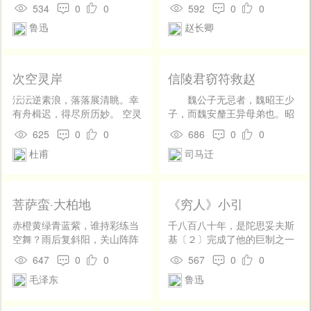
棒，拚命想找到“阿Ｑ相”的人
处。 红碧好池塘，朱绿深庭
534
0
0
592
0
0
窄。
来出气。还好，这一批文人从
户。随分山歌社舞中，且乐陶
鲁迅
赵长卿
有色的近视眼镜里望出来认
陶趣。
为“阿Ｑ相”的，偏偏不是真正
的阿Ｑ。 不知道是什么来历的
何家干，看了我的《提倡辣椒
次空灵岸
信陵君窃符救赵
救国》（见本刊十二号），认
北方小孩的爱嗜辣椒，为“空前
沄沄逆素浪，落落展清眺。幸
魏公子无忌者，魏昭王少
绝后”的“奇闻”。倘使我那位北
有舟楫迟，得尽所历妙。 空灵
子，而魏安釐王异母弟也。昭
方朋友告诉我，是吹的牛皮，
霞石峻，枫栝隐奔峭。青春犹
王薨，安釐王即位，封公子为
625
0
0
686
0
0
那末，的确可以说空前。而何
无私，白日亦偏照。 可使营吾
信陵君。 公子为人，仁而
杜甫
司马迁
家干既不是数千年前的刘伯
居，终焉托长啸。毒瘴未足
下士 ，士无贤不肖，皆谦而礼
温，在某报上做文章，却是像
忧，兵戈满边徼。 向者留遗
交之，不敢以其富贵骄士。士
在造《推背图》。北方小孩子
恨，耻为达人诮。回帆觊赏
以此方数千里争往归之，致食
爱嗜辣椒，若使可以算是“奇
延，佳处领其要。
客三千。当是时，诸侯以公子
菩萨蛮·大柏地
《穷人》小引
闻”，那么吸鸦片的父母，生育
贤，多客，不敢加兵谋魏十余
出来的婴孩，为什么也有烟瘾
年。 魏有隐士曰侯赢，年
赤橙黄绿青蓝紫，谁持彩练当
千八百八十年，是陀思妥夫斯
呢？ 何家干既抓不到可以出气
七十，家贫，为大梁夷门监
空舞？雨后复斜阳，关山阵阵
基〔２〕完成了他的巨制之一
的对象，他在扑了一个空之
者。公子闻之，往请，欲厚遗
苍。当年鏖战急，弹洞前村
《卡拉玛卓夫兄弟》这一年；
647
0
0
567
0
0
后，却还要振振有词，说什
之。不肯受，曰：“臣修身洁行
壁。装点此关山，今朝更好
他在手记〔３〕上说：“以完全
么：“倘使是真的，中国人可实
毛泽东
鲁迅
数十年，终不以监门困故而受
看。
的写实主义在人中间发见人。
在是一种与众不同的特别民族
公子财。”公子于是乃置酒，大
这是彻头彻尾俄国底特质。在
了。” 敢问何家干，戴了有色
会宾客。坐定，公子从车骑，
这意义上，我自然是民族底