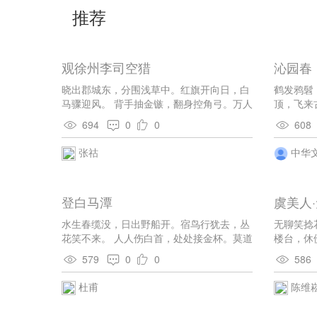
推荐
观徐州李司空猎
沁园春
晓出郡城东，分围浅草中。红旗开向日，白
鹤发鸦髫
马骤迎风。 背手抽金镞，翻身控角弓。万人
顶，飞来
齐指处，一雁落寒空。
慳时，千
694
0
0
608
否，只活
烟。环艳
张祜
中华
新贵，斑
哉有子，
今日，中
登白马潭
虞美人
水生春缆没，日出野船开。宿鸟行犹去，丛
无聊笑捻
花笑不来。 人人伤白首，处处接金杯。莫道
楼台，休
新知要，南征且未回。
绪，更对
579
0
0
586
鱼如雪过
杜甫
陈维