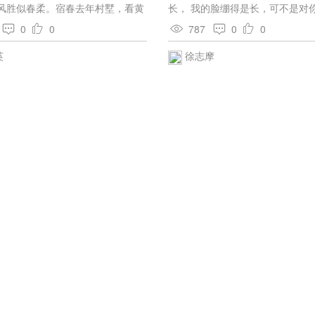
垢不忘洗，衣垢不忘浣。此人之至
风胜似春柔。宿春去年村墅，看黄
长， 我的脸绷得是长，可不是对
也不然，衣臣虏之衣。食犬彘之
西畴。凤池去，信吴人有分，借与
生厌。 不要凭空往大坑里盲跳： 
0
0
787
0
0
丧面，而谈诗书，此岂其情也哉?
应是香山续梦，又凝香追咏，重到苏
个大坑， 这里面坑得死人；你听
近人情者，鲜不为大奸慝，竖刁、
江山，足成千岁风流。围腰御仙花
用不着烦恼。 你，我的恋爱，早
英
徐志摩
方是也。以盖世之名，而济其未形
中、金粟香浮。夜宴久，揽秋云、
你我早变成一身， 呼吸，命运，
有愿治之主，好贤之相，犹将举而
。
没有力量把你我分离。 你我比是
其为天下患，必然而无疑者，非特
叶， 露水合着嘴唇吃， 经脉胶成
也。 孙子曰：“善用兵者，无赫赫
单等春风到开一个满艳。 谁能怀
使斯人而不用也，则吾言为过，而
恋爱? 天空有星光耿耿， 冰雪压
遇之叹。孰知祸之至于此哉?不
任凭海有时枯，石有时烂! 不是的
将被其祸，而吾获知言之名，悲夫!
是对爱生厌 你胡猜我也不怪， 我
大难，反正我得对你深深道歉。 
恼，恼的是我自己 (山怨土堆不够
水私下唠叨。 )恨我自己为甚这不
的心(我信)比似个浅洼; 跳动着几
积不住三尺清流。盼不到天光，
霞； 又比是个力乏的朝山客； 他
燎绕， 拥护着山远山高，但他只
沉默； 也不是不认识上天威力 他
绝望． 空对着光阴帐悯----你到
他悲泣！ 就说爱，我虽则有了你，
愁在生命道上 感受孤立的恐慌，