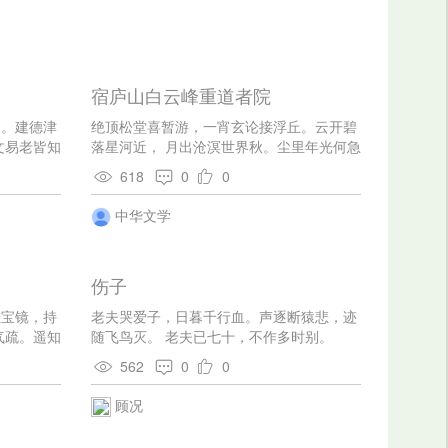
宿庐山白云峰重道者院
期。建德津
绝顶松堂喜暂游，一宵玄论接浮丘。云开碧
文易老皆知
落星河近， 月出沧溟世界秋。尘里年光何急
能折槛，空
急，梦中强弱自悠悠。 他时书剑酬恩了，愿
618
0
0
逐鸾车看十洲。
中华文学
伤子
挂宝镜，持
老夫哭爱子，日暮千行血。声逐断猿悲，迹
气疏。遥知
随飞鸟灭。 老夫已七十，不作多时别。
562
0
0
顾况