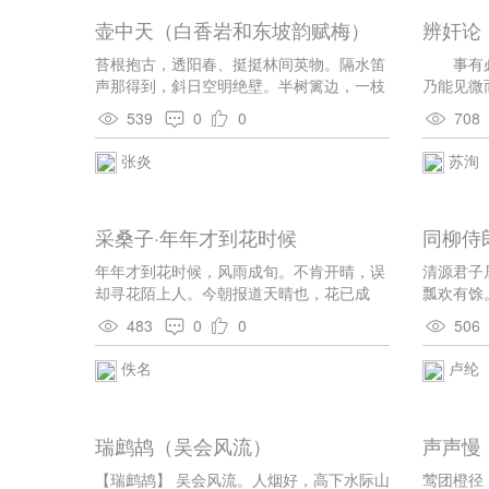
壶中天（白香岩和东坡韵赋梅）
辨奸论
苔根抱古，透阳春、挺挺林间英物。隔水笛
事有必
声那得到，斜日空明绝壁。半树篱边，一枝
乃能见微
竹外，冷艳凌苍雪。淡然相对，万花无此清
人知之。
539
0
0
708
杰。 还念庾岭幽情，江南聊折，赠行人应
而难知，
发。寂寂西窗闲弄影，深夜寒灯明灭。且浸
事。而贤
张炎
苏洵
芳壶，休簪短帽，照见萧萧发。几时归去，
中，而利
郎吟湖上香月。
曰：“误
杞曰：“
采桑子·年年才到花时候
同柳侍
言之，其
酬候钊
为人，容
年年才到花时候，风雨成旬。不肯开晴，误
清源君子
不忮不求
却寻花陌上人。今朝报道天晴也，花已成
瓢欢有馀
主，虽衍
尘。寄语花神，何似当初莫做春。
岂殊迹，
奸，固足
483
0
0
506
以动人，
佚名
卢纶
亦何从而
亦容有未
言，身履
志之人，
瑞鹧鸪（吴会风流）
声声慢
渊、孟轲
王衍、卢
【瑞鹧鸪】 吴会风流。人烟好，高下水际山
莺团橙径