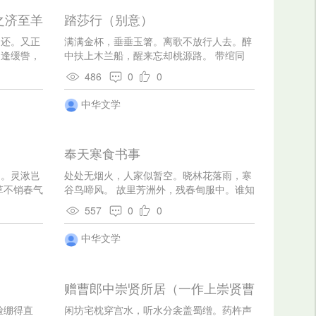
之济至羊
踏莎行（别意）
朝还。又正
满满金杯，垂垂玉箸。离歌不放行人去。醉
相逢缓辔，
中扶上木兰船，醒来忘却桃源路。 带绾同
意未妨，行
心，钗分一股。断魂空草高唐赋。秋山万叠
486
0
0
，盈盈对舞
水云深，茫茫无著相思处。
红残。谁信
中华文学
都休说，帘
奉天寒食书事
知。灵湫岂
处处无烟火，人家似暂空。晓林花落雨，寒
草不销春气
谷鸟啼风。 故里芳洲外，残春甸服中。谁知
投文镜，文
独西去，步步泣途穷。
557
0
0
中华文学
赠曹郎中崇贤所居（一作上崇贤曹
郎中）
脸绷得直
闲坊宅枕穿宫水，听水分衾盖蜀缯。药杵声