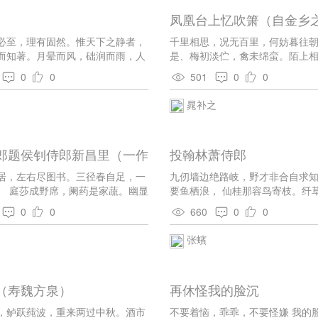
凤凰台上忆吹箫（自金乡
山迎次膺）
至，理有固然。惟天下之静者，
千里相思，况无百里，何妨暮往
而知著。月晕而风，础润而雨，人
是、梅初淡伫，禽未绵蛮。陌上
人事之推移，理势之相因，其疏阔
风细细、云日斑斑。新晴好，得
0
0
501
0
0
变化而不可测者，孰与天地阴阳之
尽青山。 应携后房小妓，来为我
者有不知，其故何也?好恶乱其
花间。便拚了、松醪翠满，蜜炬
晁补之
害夺其外也! 昔者，山巨源见王衍
轻鞍射虎，清世里、曾有人闲。
天下苍生者，必此人也!”郭汾阳见卢
外夜久春寒。
此人得志。吾子孙无遗类矣!”自今而
郎题侯钊侍郎新昌里（一作
投翰林萧侍郎
理固有可见者。以吾观之，王衍之
侍郎春日见寄）
貌言语，固有以欺世而盗名者。然
居，左右尽图书。三径春自足，一
九仞墙边绝路岐，野才非合自求
，与物浮沉。使晋无惠帝，仅得中
。 庭莎成野席，阑药是家蔬。幽显
要鱼栖浪， 仙桂那容鸟寄枝。纤
百千，何从而乱天下乎?卢杞之
昔贤徒病诸。
力，微尘还助岳形仪。 从来为学
以败国。然而不学无文，容貌不足
0
0
660
0
0
镜如今更有谁。
言语不足以眩世，非德宗之鄙暗，
张蠙
用之?由是言之，二公之料二子，
必然也! 今有人，口诵孔、老之
夷、齐之行，收召好名之士、不得
相与造作言语，私立名字，以为颜
（寿魏方泉）
再休怪我的脸沉
复出，而阴贼险狠，与人异趣。是
杞合而为一人也。其祸岂可胜言
，鲈跃莼波，重来两过中秋。酒市
不要着恼，乖乖，不要怪嫌 我的