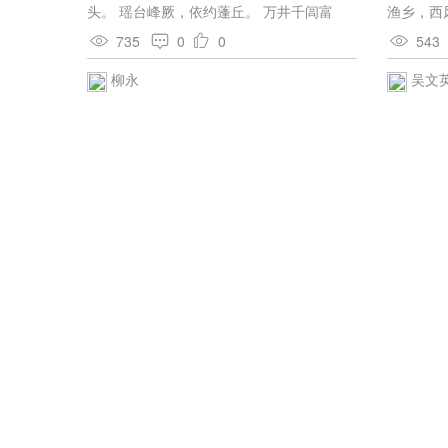
哉?夫面
头。 瑶台峰厥，依约蓬丘。 万井千闾富
渔乡，西
情也。今
庶，雄压十三州。 触处青娥画舸，红粉朱
云、还委
735
0
0
543
食，囚首
楼。 方面委元侯。致讼简时丰，继日欢游。
迟留。 
凡事之不
襦温胯暖，已扇民讴。 旦暮锋车命驾，重整
州。青鬓
柳永
吴文
易牙、开
济川舟。 当凭时，沙堤路稳，归去难留。
底，衬月
之患。虽
平倚画楼
用之。则
二子之比
之功。”
斯人有不
然。天下