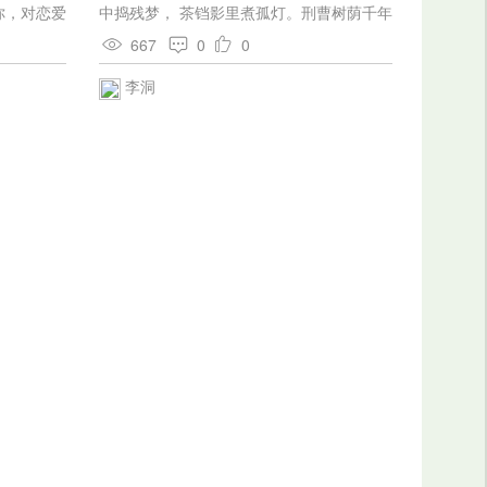
你，对恋爱
中捣残梦， 茶铛影里煮孤灯。刑曹树荫千年
胡猜是一
井，华岳楼开万仞冰。 诗句变风官渐紧，夜
667
0
0
我讲，乖，
涛舂断海边藤。
就不是你：
李洞
灵魂——再
桃花接上竹
同命丝，
疑他自创的
不倒青春，
，乖，不
的样儿是
不错，我
高； 河对
争气。 我
条泥鳅，
映不着彩
望见白云
能在倦疲中
何尝甘愿
深夜里来听
爱， 不
但天知道我