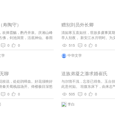
（寿陶守）
赠别刘员外长卿
，欢捧霞觞，酌丹井泉。庆湘山峰
清如寒玉直如丝，世故多虞事莫
古佛，剑池洞里，活底神仙。春雨
亭人别夜， 新安江水月明时。为
金斗粟，民仰使君为食天。公知
苦，谪宦无名倍足悲。 不学朱云
0
0
515
0
0
人阴德，合寿千年。宝猊香喷沈
羞献纳在丹墀。
翠明红拥寿筵。最一般奇特，凤雏
文学
中华文学
衣绿绶，光彩相鲜。帝命师臣，钦
飞诏看看又月边。黄封酒，到明年
使传宣。
·无聊
送族弟凝之滁求婚崔氏
花枝说，处处鹃啼血。好花须映好
与尔情不浅，忘筌已得鱼。玉台
傍秦关蜀栈战场开。倚楼极目深愁
此意何如。 坦腹东床下，由来志
东风语。好风休簸战旗红，早送鲥
向前路，掷果定盈车。
0
0
505
0
0
江东。
崧
李白