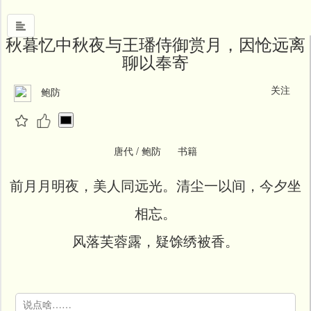
秋暮忆中秋夜与王璠侍御赏月，因怆远离
聊以奉寄
首
关注
页
鲍防
中
国
风
唐代 / 鲍防 书籍
文
前月月明夜，美人同远光。清尘一以间，今夕坐
墨
相忘。
名
人
风落芙蓉露，疑馀绣被香。
堂
新
闻