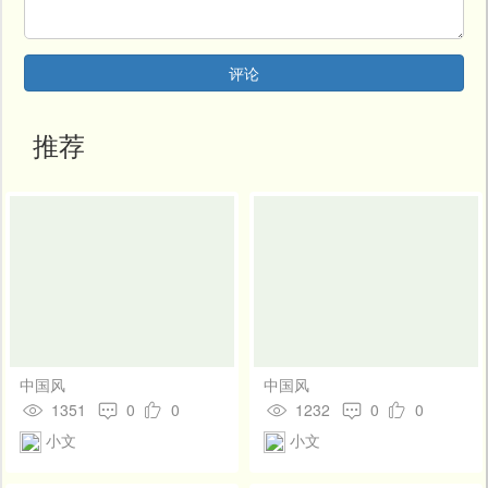
开
发
社
区
评论
登
录
推荐
中国风
中国风
1351
0
0
1232
0
0
小文
小文