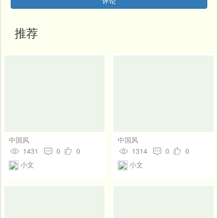
评论
开
发
社
推荐
区
登
录
中国风
中国风
1431
0
0
1314
0
0
小文
小文