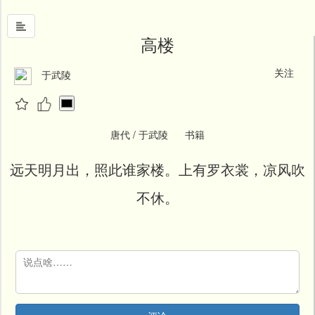
高楼
关注
于武陵
首
页
中
国
唐代 / 于武陵 书籍
风
远天明月出，照此谁家楼。上有罗衣裳，凉风吹
文
墨
不休。
名
人
堂
新
闻