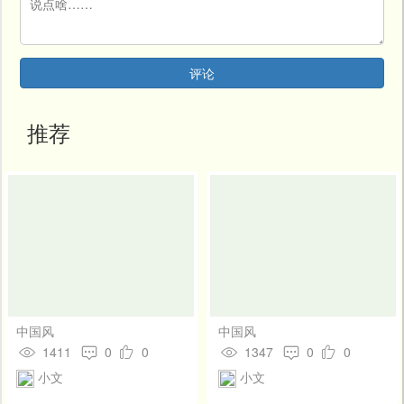
开
发
社
区
评论
登
录
推荐
中国风
中国风
1411
0
0
1347
0
0
小文
小文