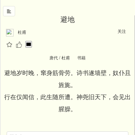
避地
关注
杜甫
首
页
中
国
唐代 / 杜甫 书籍
风
避地岁时晚，窜身筋骨劳。诗书遂墙壁，奴仆且
文
墨
旌旄。
名
行在仅闻信，此生随所遭。神尧旧天下，会见出
人
堂
腥臊。
新
闻