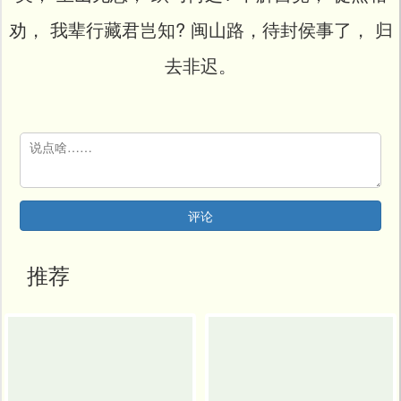
开
发
劝， 我辈行藏君岂知? 闽山路，待封侯事了， 归
社
区
去非迟。
登
录
评论
推荐