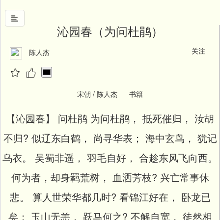
沁园春（为问杜鹃）
关注
陈人杰
首
页
中
国
宋朝 / 陈人杰 书籍
风
【沁园春】 问杜鹃 为问杜鹃， 抵死催归， 汝胡
文
墨
不归? 似辽东白鹤， 尚寻华表； 海中玄鸟， 犹记
名
乌衣。 吴蜀非遥， 羽毛自好， 合趁东风飞向西。
人
堂
何为者，却身羁荒树， 血洒芳枝? 兴亡常事休
新
悲。 算人世荣华都几时? 看锦江好在， 卧龙已
闻
矣； 玉山无恙， 跃马何之? 不解自宽， 徒然相